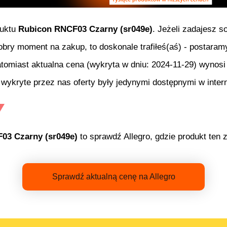
duktu
Rubicon RNCF03 Czarny (sr049e)
. Jeżeli zadajesz s
 dobry moment na zakup, to doskonale trafiłeś(aś) - postara
atomiast aktualna cena (wykryta w dniu:
2024-11-29
) wynos
wykryte przez nas oferty były jedynymi dostępnymi w intern
03 Czarny (sr049e)
to sprawdź Allegro, gdzie produkt ten 
Sprawdź aktualną cenę na Allegro