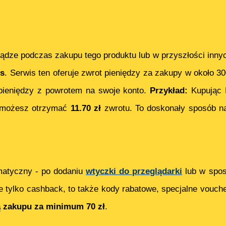
ądze podczas zakupu tego produktu lub w przyszłości inny
s
. Serwis ten oferuje zwrot pieniędzy za zakupy w około 3
ieniędzy z powrotem na swoje konto.
Przykład:
Kupując
 możesz otrzymać
11.70
zł
zwrotu. To doskonały sposób na
matyczny - po dodaniu
wtyczki do przeglądarki
lub w spos
e tylko cashback, to także kody rabatowe, specjalne vouch
ą zakupu za minimum 70 zł
.