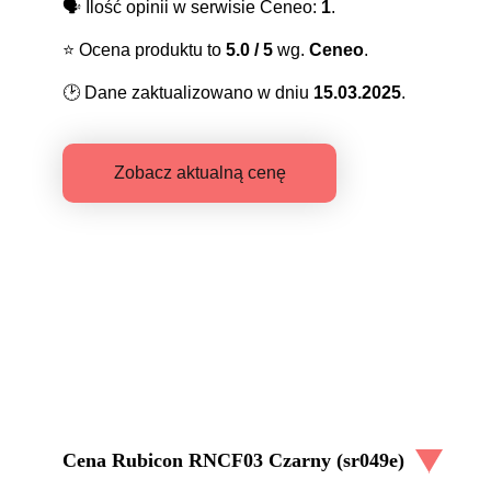
🗣️
Ilość opinii w serwisie Ceneo:
1
.
⭐️
Ocena produktu to
5.0
/ 5
wg.
Ceneo
.
🕑
Dane zaktualizowano w dniu
15.03.2025
.
Zobacz aktualną cenę
Cena
Rubicon RNCF03 Czarny (sr049e)