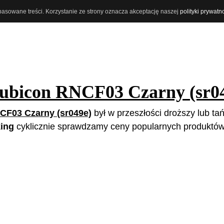
opasowane treści. Korzystanie ze strony oznacza akceptację naszej
polityki prywatn
ubicon RNCF03 Czarny (sr0
CF03 Czarny (sr049e)
był w przeszłości droższy lub tań
ing
cyklicznie sprawdzamy ceny popularnych produktów