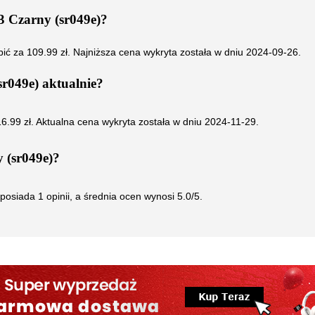
 Czarny (sr049e)
?
pić za
109.99
zł. Najniższa cena wykryta została w dniu
2024-09-26
.
r049e)
aktualnie?
16.99
zł. Aktualna cena wykryta została w dniu
2024-11-29
.
(sr049e)
?
posiada
1
opinii, a średnia ocen wynosi
5.0
/5.