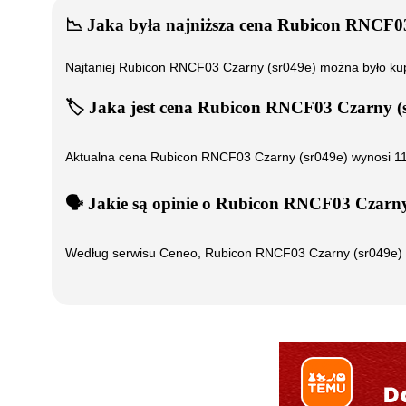
📉
Jaka była najniższa cena
Rubicon RNCF03
Najtaniej
Rubicon RNCF03 Czarny (sr049e)
można było ku
🏷️
Jaka jest cena
Rubicon RNCF03 Czarny (s
Aktualna cena
Rubicon RNCF03 Czarny (sr049e)
wynosi
1
🗣️
️ Jakie są opinie o
Rubicon RNCF03 Czarny 
Według serwisu Ceneo,
Rubicon RNCF03 Czarny (sr049e)