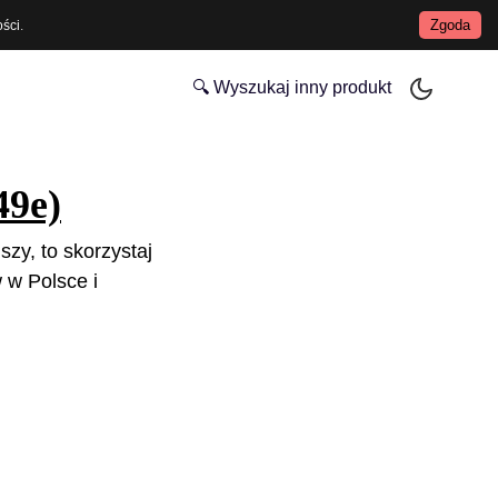
Zgoda
ości
.
🔍 Wyszukaj inny produkt
49e)
szy, to skorzystaj
 w Polsce i