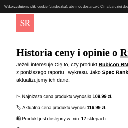
Wykorzystujemy pliki cookie (ciasteczka), aby móc dostarczyć Ci najbardziej d
Historia ceny i opinie o
R
Jeżeli interesuje Cię to, czy produkt
Rubicon RN
z poniższego raportu i wykresu. Jako
Spec Rank
aktualizujemy ich dane.
📉
Najniższa cena produktu wynosiła
109.99
zł
.
🏷️
Aktualna cena produktu wynosi
116.99
zł
.
🛍️
Produkt jest dostępny w min.
17
sklepach.