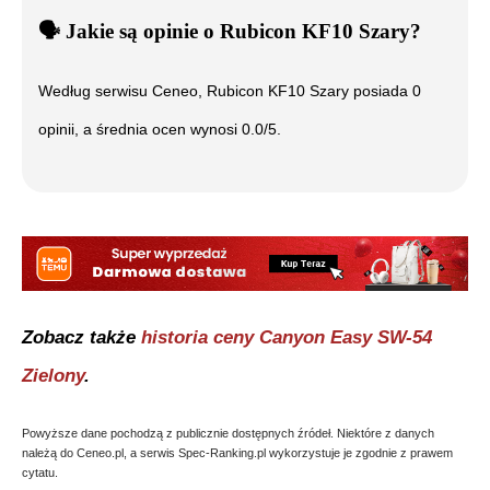
🗣️
️ Jakie są opinie o
Rubicon KF10 Szary
?
Według serwisu Ceneo,
Rubicon KF10 Szary
posiada
0
opinii, a średnia ocen wynosi
0.0
/5.
Zobacz także
historia ceny
Canyon Easy SW-54
Zielony
.
Powyższe dane pochodzą z publicznie dostępnych źródeł. Niektóre z danych
należą do Ceneo.pl, a serwis Spec-Ranking.pl wykorzystuje je zgodnie z prawem
cytatu.