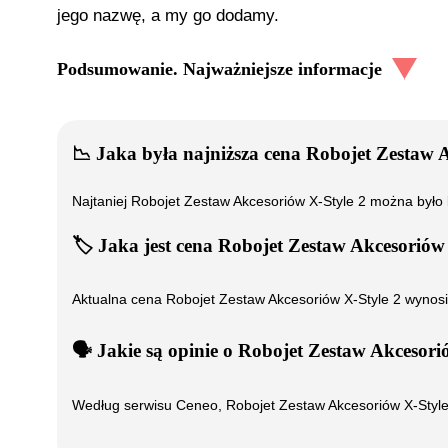
jego nazwę, a my go dodamy.
Podsumowanie. Najważniejsze informacje
📉
Jaka była najniższa cena
Robojet Zestaw A
Najtaniej
Robojet Zestaw Akcesoriów X-Style 2
można było 
🏷️
Jaka jest cena
Robojet Zestaw Akcesoriów 
Aktualna cena
Robojet Zestaw Akcesoriów X-Style 2
wynos
🗣️
️ Jakie są opinie o
Robojet Zestaw Akcesori
Według serwisu Ceneo,
Robojet Zestaw Akcesoriów X-Style