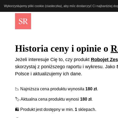
Wykorzystujemy pliki cookie (ciasteczka), aby móc dostarczyć Ci najbardziej d
Historia ceny i opinie o
R
Jeżeli interesuje Cię to, czy produkt
Robojet Zes
skorzystaj z poniższego raportu i wykresu. Jako
Polsce i aktualizujemy ich dane.
📉
Najniższa cena produktu wynosiła
180
zł
.
🏷️
Aktualna cena produktu wynosi
180
zł
.
🛍️
Produkt jest dostępny w min.
1
sklepach.