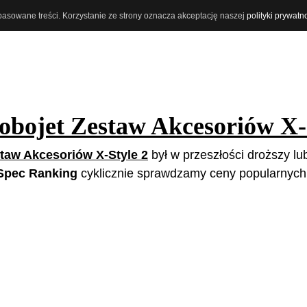
opasowane treści. Korzystanie ze strony oznacza akceptację naszej
polityki prywatn
obojet Zestaw Akcesoriów X-
taw Akcesoriów X-Style 2
był w przeszłości droższy lub
Spec Ranking
cyklicznie sprawdzamy ceny popularnych