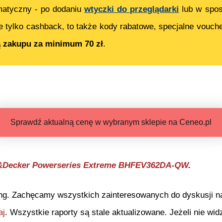
matyczny - po dodaniu
wtyczki do przeglądarki
lub w spos
e tylko cashback, to także kody rabatowe, specjalne vouch
ą zakupu za minimum 70 zł
.
Sprawdź aktualną cenę w wybranym sklepie na Ceneo.pl
&Decker Powerseries Extreme BHFEV362DA-QW
.
ng. Zachęcamy wszystkich zainteresowanych do dyskusji na 
aj
. Wszystkie raporty są stale aktualizowane. Jeżeli nie widz