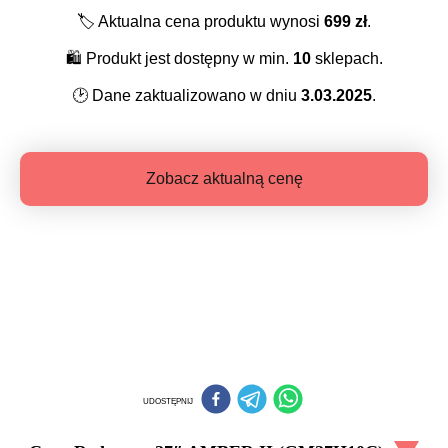
🏷️
Aktualna cena produktu wynosi
699
zł
.
🛍️
Produkt jest dostępny w min.
10
sklepach.
🕑
Dane zaktualizowano w dniu
3.03.2025
.
Zobacz aktualną cenę
UDOSTĘPNIJ