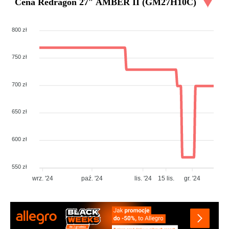
Cena
Redragon 27″ AMBER II (GM27H10C)
800 zł
750 zł
700 zł
650 zł
600 zł
550 zł
wrz. '24
paź. '24
lis. '24
15 lis.
gr. '24