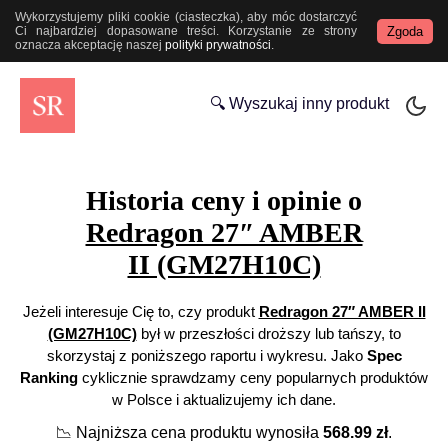
Wykorzystujemy pliki cookie (ciasteczka), aby móc dostarczyć
Zgoda
Ci najbardziej dopasowane treści. Korzystanie ze strony
oznacza akceptację naszej
polityki prywatności
.
🔍 Wyszukaj inny produkt
Historia ceny i opinie o
Redragon 27″ AMBER
II (GM27H10C)
Jeżeli interesuje Cię to, czy produkt
Redragon 27″ AMBER II
(GM27H10C)
był w przeszłości droższy lub tańszy, to
skorzystaj z poniższego raportu i wykresu. Jako
Spec
Ranking
cyklicznie sprawdzamy ceny popularnych produktów
w Polsce i aktualizujemy ich dane.
📉
Najniższa cena produktu wynosiła
568.99
zł
.