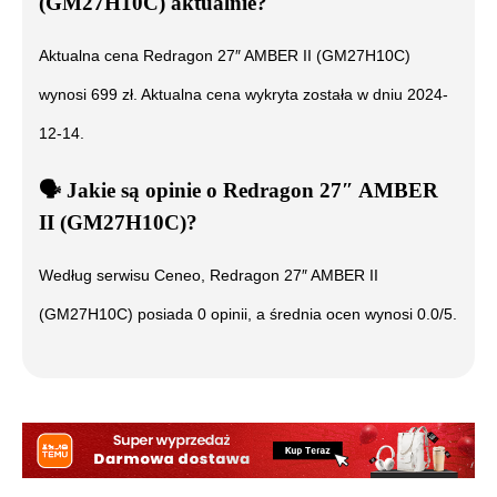
(GM27H10C)
aktualnie?
Aktualna cena
Redragon 27″ AMBER II (GM27H10C)
wynosi
699
zł. Aktualna cena wykryta została w dniu
2024-
12-14
.
🗣️
️ Jakie są opinie o
Redragon 27″ AMBER
II (GM27H10C)
?
Według serwisu Ceneo,
Redragon 27″ AMBER II
(GM27H10C)
posiada
0
opinii, a średnia ocen wynosi
0.0
/5.