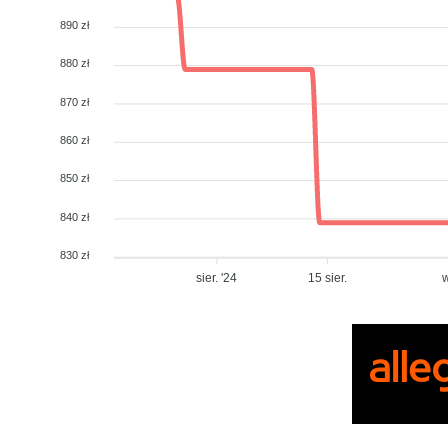
890 zł
880 zł
870 zł
860 zł
850 zł
840 zł
830 zł
sier. '24
15 sier.
w