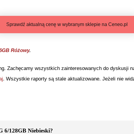
Sprawdź aktualną cenę w wybranym sklepie na Ceneo.pl
56GB Różowy
.
ng. Zachęcamy wszystkich zainteresowanych do dyskusji na 
aj
. Wszystkie raporty są stale aktualizowane. Jeżeli nie widz
G 6/128GB Niebieski
?