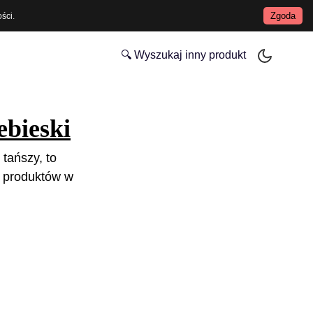
Zgoda
ości
.
🔍 Wyszukaj inny produkt
bieski
 tańszy, to
 produktów w