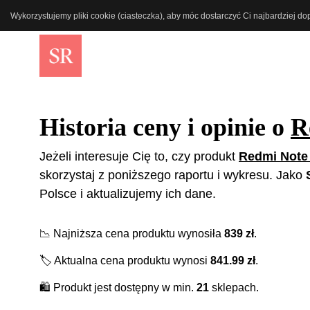
Wykorzystujemy pliki cookie (ciasteczka), aby móc dostarczyć Ci najbardziej d
Historia ceny i opinie o
R
Jeżeli interesuje Cię to, czy produkt
Redmi Note 
skorzystaj z poniższego raportu i wykresu. Jako
Polsce i aktualizujemy ich dane.
📉
Najniższa cena produktu wynosiła
839
zł
.
🏷️
Aktualna cena produktu wynosi
841.99
zł
.
🛍️
Produkt jest dostępny w min.
21
sklepach.