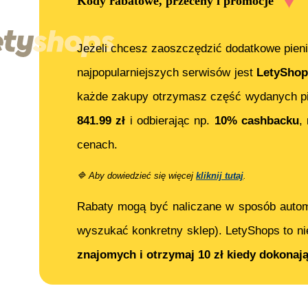
Kody rabatowe, przeceny i promocje
Jeżeli chcesz zaoszczędzić dodatkowe pieni
najpopularniejszych serwisów jest
LetyShop
każde zakupy otrzymasz część wydanych pi
841.99
zł
i odbierając np.
10% cashbacku
,
cenach.
🔷
Aby dowiedzieć się więcej
kliknij tutaj
.
Rabaty mogą być naliczane w sposób auto
wyszukać konkretny sklep). LetyShops to ni
znajomych i otrzymaj 10 zł kiedy dokonaj