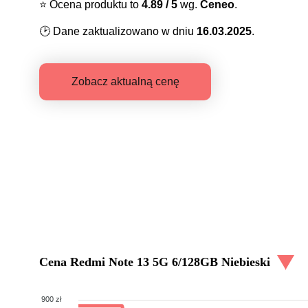
⭐️
Ocena produktu to
4.89
/ 5
wg.
Ceneo
.
🕑
Dane zaktualizowano w dniu
16.03.2025
.
Zobacz aktualną cenę
Cena
Redmi Note 13 5G 6/128GB Niebieski
900 zł