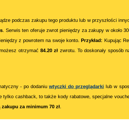
ądze podczas zakupu tego produktu lub w przyszłości inny
s
. Serwis ten oferuje zwrot pieniędzy za zakupy w około 3
eniędzy z powrotem na swoje konto.
Przykład:
Kupując
Re
 możesz otrzymać
84.20
zł
zwrotu. To doskonały sposób na
matyczny - po dodaniu
wtyczki do przeglądarki
lub w spos
e tylko cashback, to także kody rabatowe, specjalne vouch
ą zakupu za minimum 70 zł
.