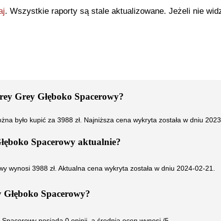
aj
. Wszystkie raporty są stale aktualizowane. Jeżeli nie widz
rey Grey Głęboko Spacerowy
?
żna było kupić za
3988
zł. Najniższa cena wykryta została w dniu
2023
Głęboko Spacerowy
aktualnie?
wy
wynosi
3988
zł. Aktualna cena wykryta została w dniu
2024-02-21
.
y Głęboko Spacerowy
?
o Spacerowy
posiada
0
opinii, a średnia ocen wynosi
/5.