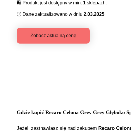
🛍️
Produkt jest dostępny w min.
1
sklepach.
🕑
Dane zaktualizowano w dniu
2.03.2025
.
Zobacz aktualną cenę
Gdzie kupić
Recaro Celona Grey Grey Głęboko S
Jeżeli zastnawiasz się nad zakupem
Recaro Celon