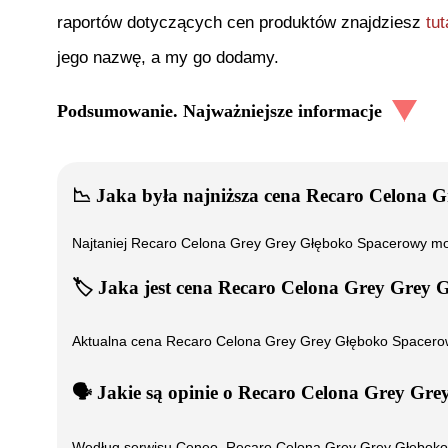
raportów dotyczących cen produktów znajdziesz
tut
jego nazwę, a my go dodamy.
Podsumowanie. Najważniejsze informacje
📉
Jaka była najniższa cena
Recaro Celona G
Najtaniej
Recaro Celona Grey Grey Głęboko Spacerowy
mo
🏷️
Jaka jest cena
Recaro Celona Grey Grey 
Aktualna cena
Recaro Celona Grey Grey Głęboko Spacero
🗣️
️ Jakie są opinie o
Recaro Celona Grey Gre
Według serwisu Ceneo,
Recaro Celona Grey Grey Głębok