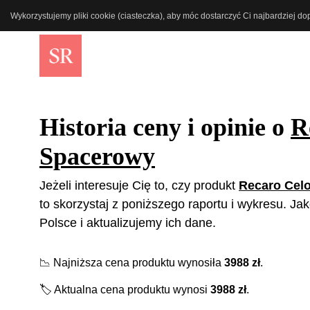
Wykorzystujemy pliki cookie (ciasteczka), aby móc dostarczyć Ci najbardziej d
Historia ceny i opinie o
R
Spacerowy
Jeżeli interesuje Cię to, czy produkt
Recaro Cel
to skorzystaj z poniższego raportu i wykresu. Ja
Polsce i aktualizujemy ich dane.
📉
Najniższa cena produktu wynosiła
3988
zł
.
🏷️
Aktualna cena produktu wynosi
3988
zł
.