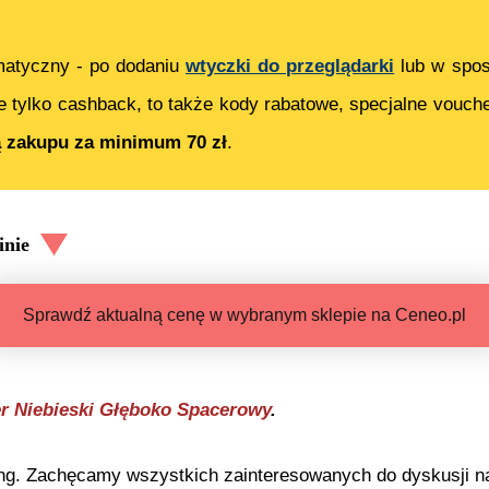
matyczny - po dodaniu
wtyczki do przeglądarki
lub w spos
e tylko cashback, to także kody rabatowe, specjalne vouch
ą zakupu za minimum 70 zł
.
nie
Sprawdź aktualną cenę w wybranym sklepie na Ceneo.pl
r Niebieski Głęboko Spacerowy
.
ng. Zachęcamy wszystkich zainteresowanych do dyskusji na 