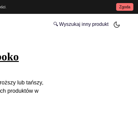
Zgoda
ości
.
🔍 Wyszukaj inny produkt
boko
roższy lub tańszy,
ych produktów w