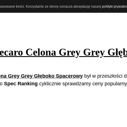
opasowane treści. Korzystanie ze strony oznacza akceptację naszej
polityki prywatn
ecaro Celona Grey Grey Głę
ona Grey Grey Głęboko Spacerowy
był w przeszłości d
ko
Spec Ranking
cyklicznie sprawdzamy ceny popularn