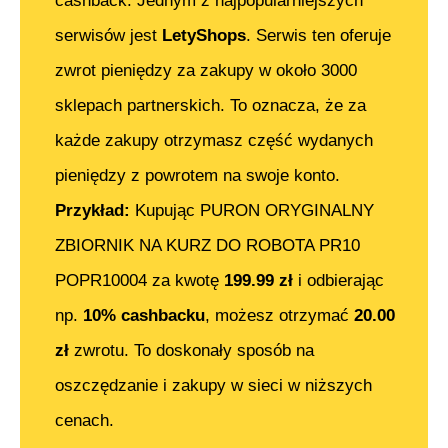
cashback. Jednym z najpopularniejszych
serwisów jest
LetyShops
. Serwis ten oferuje
zwrot pieniędzy za zakupy w około 3000
sklepach partnerskich. To oznacza, że za
każde zakupy otrzymasz część wydanych
pieniędzy z powrotem na swoje konto.
Przykład:
Kupując
PURON ORYGINALNY
ZBIORNIK NA KURZ DO ROBOTA PR10
POPR10004
za kwotę
199.99
zł
i odbierając
np.
10% cashbacku
, możesz otrzymać
20.00
zł
zwrotu. To doskonały sposób na
oszczędzanie i zakupy w sieci w niższych
cenach.