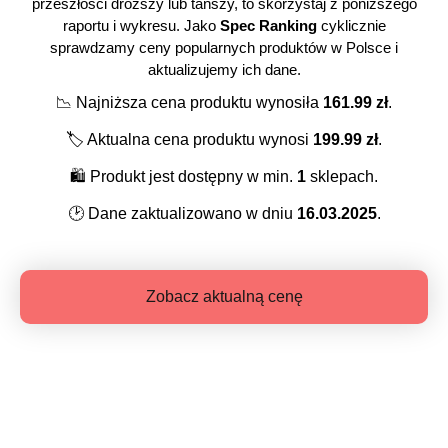
przeszłości droższy lub tańszy, to skorzystaj z poniższego
raportu i wykresu. Jako
Spec Ranking
cyklicznie
sprawdzamy ceny popularnych produktów w Polsce i
aktualizujemy ich dane.
📉
Najniższa cena produktu wynosiła
161.99
zł
.
🏷️
Aktualna cena produktu wynosi
199.99
zł
.
🛍️
Produkt jest dostępny w min.
1
sklepach.
🕑
Dane zaktualizowano w dniu
16.03.2025
.
Zobacz aktualną cenę