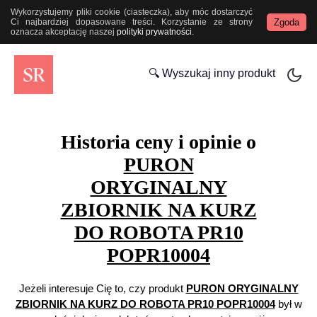
Wykorzystujemy pliki cookie (ciasteczka), aby móc dostarczyć
Zgoda
Ci najbardziej dopasowane treści. Korzystanie ze strony
oznacza akceptację naszej
polityki prywatności
.
🔍 Wyszukaj inny produkt
Historia ceny i opinie o
PURON
ORYGINALNY
ZBIORNIK NA KURZ
DO ROBOTA PR10
POPR10004
Jeżeli interesuje Cię to, czy produkt
PURON ORYGINALNY
ZBIORNIK NA KURZ DO ROBOTA PR10 POPR10004
był w