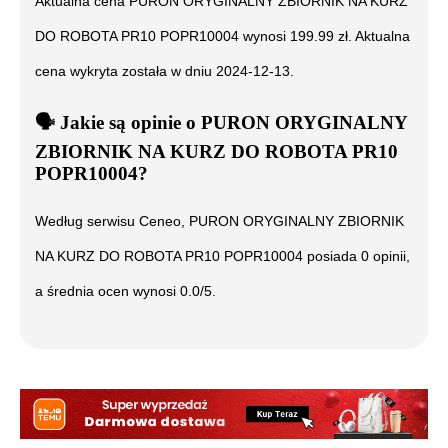
Aktualna cena
PURON ORYGINALNY ZBIORNIK NA KURZ
DO ROBOTA PR10 POPR10004
wynosi
199.99
zł. Aktualna
cena wykryta została w dniu
2024-12-13
.
🗣️
️ Jakie są opinie o
PURON ORYGINALNY
ZBIORNIK NA KURZ DO ROBOTA PR10
POPR10004
?
Według serwisu Ceneo,
PURON ORYGINALNY ZBIORNIK
NA KURZ DO ROBOTA PR10 POPR10004
posiada
0
opinii,
a średnia ocen wynosi
0.0
/5.