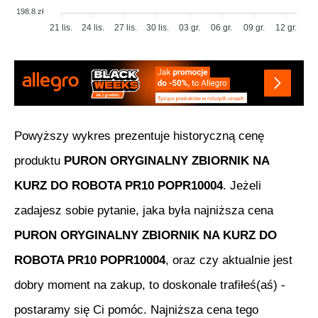
198.8 zł
21 lis.
24 lis.
27 lis.
30 lis.
03 gr.
06 gr.
09 gr.
12 gr.
Powyższy wykres prezentuje historyczną cenę
produktu
PURON ORYGINALNY ZBIORNIK NA
KURZ DO ROBOTA PR10 POPR10004
. Jeżeli
zadajesz sobie pytanie, jaka była najniższa cena
PURON ORYGINALNY ZBIORNIK NA KURZ DO
ROBOTA PR10 POPR10004
, oraz czy aktualnie jest
dobry moment na zakup, to doskonale trafiłeś(aś) -
postaramy się Ci pomóc. Najniższa cena tego