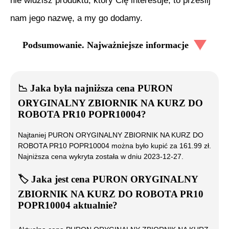
nie widzisz produktu, który Cię interesuje, to prześlij
nam jego nazwę, a my go dodamy.
Podsumowanie. Najważniejsze informacje
📉
Jaka była najniższa cena
PURON
ORYGINALNY ZBIORNIK NA KURZ DO
ROBOTA PR10 POPR10004
?
Najtaniej
PURON ORYGINALNY ZBIORNIK NA KURZ DO
ROBOTA PR10 POPR10004
można było kupić za
161.99
zł.
Najniższa cena wykryta została w dniu
2023-12-27
.
🏷️
Jaka jest cena
PURON ORYGINALNY
ZBIORNIK NA KURZ DO ROBOTA PR10
POPR10004
aktualnie?