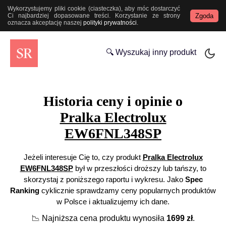
Wykorzystujemy pliki cookie (ciasteczka), aby móc dostarczyć
Zgoda
Ci najbardziej dopasowane treści. Korzystanie ze strony
oznacza akceptację naszej
polityki prywatności
.
🔍 Wyszukaj inny produkt
Historia ceny i opinie o
Pralka Electrolux
EW6FNL348SP
Jeżeli interesuje Cię to, czy produkt
Pralka Electrolux
EW6FNL348SP
był w przeszłości droższy lub tańszy, to
skorzystaj z poniższego raportu i wykresu. Jako
Spec
Ranking
cyklicznie sprawdzamy ceny popularnych produktów
w Polsce i aktualizujemy ich dane.
📉
Najniższa cena produktu wynosiła
1699
zł
.