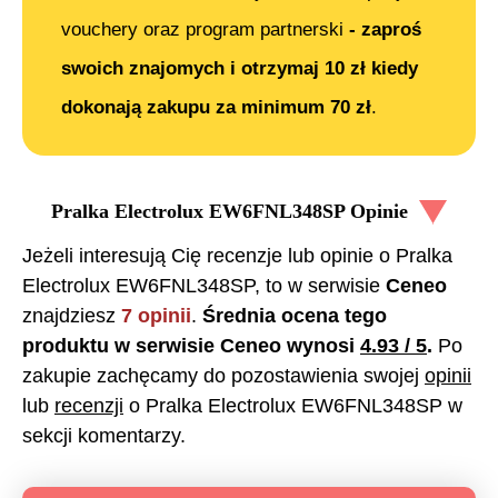
vouchery oraz program partnerski
- zaproś
swoich znajomych i otrzymaj 10 zł kiedy
dokonają zakupu za minimum 70 zł
.
Pralka Electrolux EW6FNL348SP
Opinie
Jeżeli interesują Cię recenzje lub opinie o
Pralka
Electrolux EW6FNL348SP
, to w serwisie
Ceneo
znajdziesz
7
opinii
.
Średnia ocena tego
produktu w serwisie Ceneo wynosi
4.93
/ 5
.
Po
zakupie zachęcamy do pozostawienia swojej
opinii
lub
recenzji
o
Pralka Electrolux EW6FNL348SP
w
sekcji komentarzy.