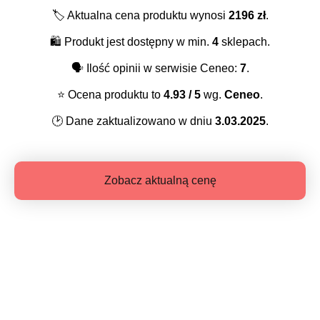
🏷️
Aktualna cena produktu wynosi
2196
zł
.
🛍️
Produkt jest dostępny w min.
4
sklepach.
🗣️
Ilość opinii w serwisie Ceneo:
7
.
⭐️
Ocena produktu to
4.93
/ 5
wg.
Ceneo
.
🕑
Dane zaktualizowano w dniu
3.03.2025
.
Zobacz aktualną cenę