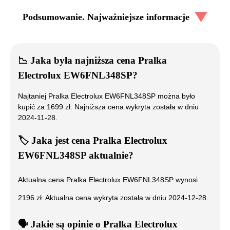
Podsumowanie. Najważniejsze informacje
📉
Jaka była najniższa cena
Pralka
Electrolux EW6FNL348SP
?
Najtaniej
Pralka Electrolux EW6FNL348SP
można było
kupić za
1699
zł. Najniższa cena wykryta została w dniu
2024-11-28
.
🏷️
Jaka jest cena
Pralka Electrolux
EW6FNL348SP
aktualnie?
Aktualna cena
Pralka Electrolux EW6FNL348SP
wynosi
2196
zł. Aktualna cena wykryta została w dniu
2024-12-28
.
🗣️
️ Jakie są opinie o
Pralka Electrolux