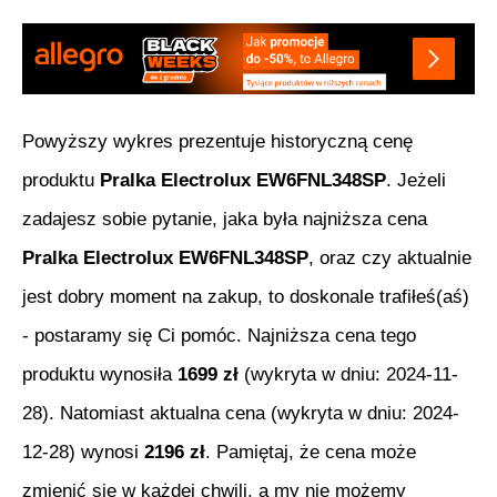
Powyższy wykres prezentuje historyczną cenę
produktu
Pralka Electrolux EW6FNL348SP
. Jeżeli
zadajesz sobie pytanie, jaka była najniższa cena
Pralka Electrolux EW6FNL348SP
, oraz czy aktualnie
jest dobry moment na zakup, to doskonale trafiłeś(aś)
- postaramy się Ci pomóc. Najniższa cena tego
produktu wynosiła
1699
zł
(wykryta w dniu:
2024-11-
28
). Natomiast aktualna cena (wykryta w dniu:
2024-
12-28
) wynosi
2196
zł
. Pamiętaj, że cena może
zmienić się w każdej chwili, a my nie możemy