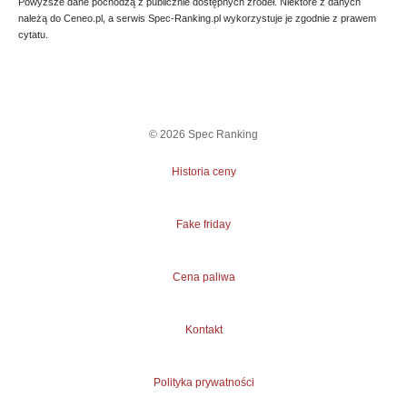
Powyższe dane pochodzą z publicznie dostępnych źródeł. Niektóre z danych
należą do Ceneo.pl, a serwis Spec-Ranking.pl wykorzystuje je zgodnie z prawem
cytatu.
©
2026
Spec Ranking
Historia ceny
Fake friday
Cena paliwa
Kontakt
Polityka prywatności