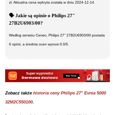
zł. Aktualna cena wykryta została w dniu
2024-12-14
.
🗣️
️ Jakie są opinie o
Philips 27"
27B2U6903/00
?
Według serwisu Ceneo,
Philips 27" 27B2U6903/00
posiada
0
opinii, a średnia ocen wynosi
0.0
/5.
Zobacz także
historia ceny
Philips 27" Evnia 5000
32M2C550100
.