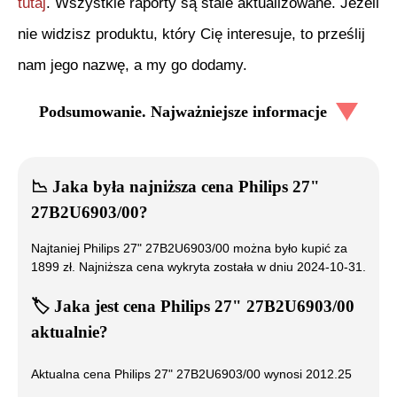
tutaj
. Wszystkie raporty są stale aktualizowane. Jeżeli
nie widzisz produktu, który Cię interesuje, to prześlij
nam jego nazwę, a my go dodamy.
Podsumowanie. Najważniejsze informacje
📉
Jaka była najniższa cena
Philips 27"
27B2U6903/00
?
Najtaniej
Philips 27" 27B2U6903/00
można było kupić za
1899
zł. Najniższa cena wykryta została w dniu
2024-10-31
.
🏷️
Jaka jest cena
Philips 27" 27B2U6903/00
aktualnie?
Aktualna cena
Philips 27" 27B2U6903/00
wynosi
2012.25