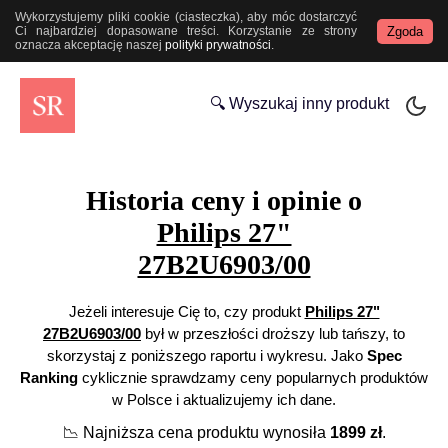
Wykorzystujemy pliki cookie (ciasteczka), aby móc dostarczyć
Zgoda
Ci najbardziej dopasowane treści. Korzystanie ze strony
oznacza akceptację naszej
polityki prywatności
.
🔍 Wyszukaj inny produkt
Historia ceny i opinie o
Philips 27"
27B2U6903/00
Jeżeli interesuje Cię to, czy produkt
Philips 27"
27B2U6903/00
był w przeszłości droższy lub tańszy, to
skorzystaj z poniższego raportu i wykresu. Jako
Spec
Ranking
cyklicznie sprawdzamy ceny popularnych produktów
w Polsce i aktualizujemy ich dane.
📉
Najniższa cena produktu wynosiła
1899
zł
.