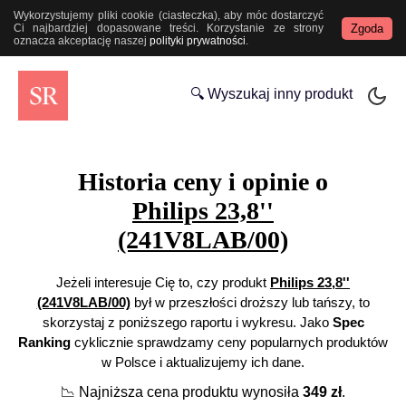
Wykorzystujemy pliki cookie (ciasteczka), aby móc dostarczyć
Zgoda
Ci najbardziej dopasowane treści. Korzystanie ze strony
oznacza akceptację naszej
polityki prywatności
.
🔍 Wyszukaj inny produkt
Historia ceny i opinie o
Philips 23,8''
(241V8LAB/00)
Jeżeli interesuje Cię to, czy produkt
Philips 23,8''
(241V8LAB/00)
był w przeszłości droższy lub tańszy, to
skorzystaj z poniższego raportu i wykresu. Jako
Spec
Ranking
cyklicznie sprawdzamy ceny popularnych produktów
w Polsce i aktualizujemy ich dane.
📉
Najniższa cena produktu wynosiła
349
zł
.