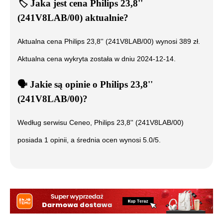
🏷️
Jaka jest cena
Philips 23,8''
(241V8LAB/00)
aktualnie?
Aktualna cena
Philips 23,8'' (241V8LAB/00)
wynosi
389
zł.
Aktualna cena wykryta została w dniu
2024-12-14
.
🗣️
️ Jakie są opinie o
Philips 23,8''
(241V8LAB/00)
?
Według serwisu Ceneo,
Philips 23,8'' (241V8LAB/00)
posiada
1
opinii, a średnia ocen wynosi
5.0
/5.