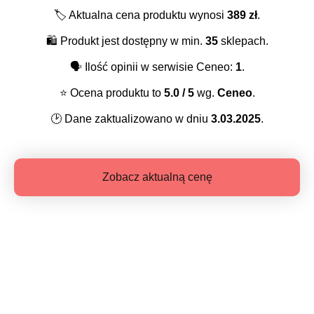
🏷️
Aktualna cena produktu wynosi
389
zł
.
🛍️
Produkt jest dostępny w min.
35
sklepach.
🗣️
Ilość opinii w serwisie Ceneo:
1
.
⭐️
Ocena produktu to
5.0
/ 5
wg.
Ceneo
.
🕑
Dane zaktualizowano w dniu
3.03.2025
.
Zobacz aktualną cenę