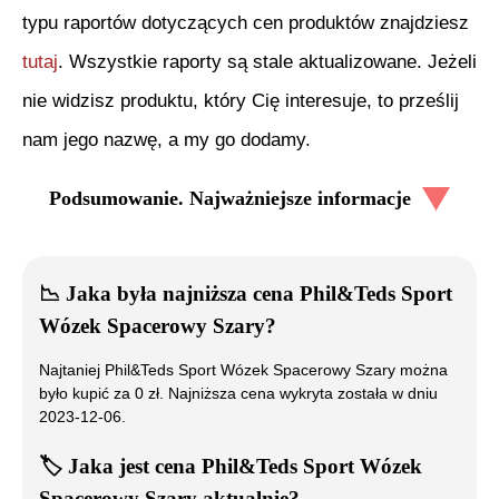
typu raportów dotyczących cen produktów znajdziesz
tutaj
. Wszystkie raporty są stale aktualizowane. Jeżeli
nie widzisz produktu, który Cię interesuje, to prześlij
nam jego nazwę, a my go dodamy.
Podsumowanie. Najważniejsze informacje
📉
Jaka była najniższa cena
Phil&Teds Sport
Wózek Spacerowy Szary
?
Najtaniej
Phil&Teds Sport Wózek Spacerowy Szary
można
było kupić za
0
zł. Najniższa cena wykryta została w dniu
2023-12-06
.
🏷️
Jaka jest cena
Phil&Teds Sport Wózek
Spacerowy Szary
aktualnie?