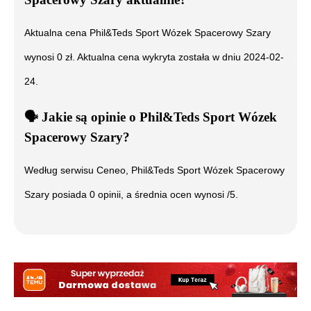
Aktualna cena
Phil&Teds Sport Wózek Spacerowy Szary
wynosi
0
zł. Aktualna cena wykryta została w dniu
2024-02-
24
.
🗣️
️ Jakie są opinie o
Phil&Teds Sport Wózek
Spacerowy Szary
?
Według serwisu Ceneo,
Phil&Teds Sport Wózek Spacerowy
Szary
posiada
0
opinii, a średnia ocen wynosi
/5.