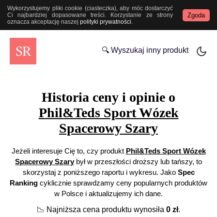
Wykorzystujemy pliki cookie (ciasteczka), aby móc dostarczyć
Zgoda
Ci najbardziej dopasowane treści. Korzystanie ze strony
oznacza akceptację naszej
polityki prywatności
.
🔍 Wyszukaj inny produkt
Historia ceny i opinie o
Phil&Teds Sport Wózek
Spacerowy Szary
Jeżeli interesuje Cię to, czy produkt
Phil&Teds Sport Wózek
Spacerowy Szary
był w przeszłości droższy lub tańszy, to
skorzystaj z poniższego raportu i wykresu. Jako
Spec
Ranking
cyklicznie sprawdzamy ceny popularnych produktów
w Polsce i aktualizujemy ich dane.
📉
Najniższa cena produktu wynosiła
0
zł
.