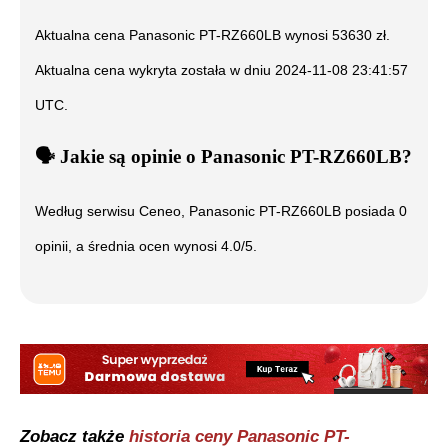
Aktualna cena
Panasonic PT-RZ660LB
wynosi
53630
zł.
Aktualna cena wykryta została w dniu
2024-11-08 23:41:57
UTC
.
🗣️
️ Jakie są opinie o
Panasonic PT-RZ660LB
?
Według serwisu Ceneo,
Panasonic PT-RZ660LB
posiada
0
opinii, a średnia ocen wynosi
4.0
/5.
Zobacz także
historia ceny
Panasonic PT-