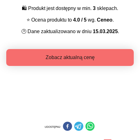
🛍️
Produkt jest dostępny w min.
3
sklepach.
⭐️
Ocena produktu to
4.0
/ 5
wg.
Ceneo
.
🕑
Dane zaktualizowano w dniu
15.03.2025
.
Zobacz aktualną cenę
UDOSTĘPNIJ