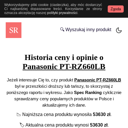
Wykorzystujemy pliki cookie (ciasteczka), aby móc dostarczyć
Zgoda
Ci najbardziej dopasowane treści. Korzystanie ze strony
oznacza akceptację naszej
polityki prywatności
.
🔍 Wyszukaj inny produkt
Historia ceny i opinie o
Panasonic PT-RZ660LB
Jeżeli interesuje Cię to, czy produkt
Panasonic PT-RZ660LB
był w przeszłości droższy lub tańszy, to skorzystaj z
poniższego raportu i wykresu. Jako
Spec Ranking
cyklicznie
sprawdzamy ceny popularnych produktów w Polsce i
aktualizujemy ich dane.
📉
Najniższa cena produktu wynosiła
53630
zł
.
🏷️
Aktualna cena produktu wynosi
53630
zł
.