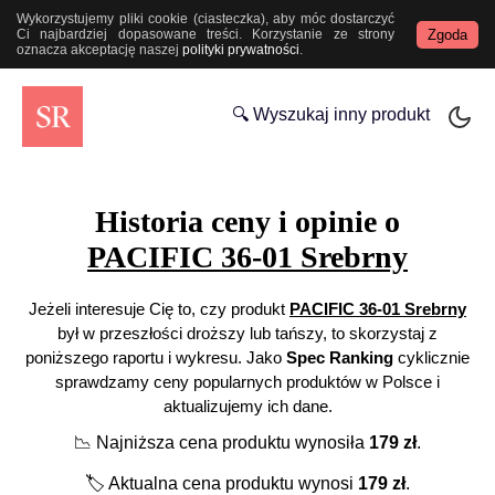
Wykorzystujemy pliki cookie (ciasteczka), aby móc dostarczyć
Zgoda
Ci najbardziej dopasowane treści. Korzystanie ze strony
oznacza akceptację naszej
polityki prywatności
.
🔍 Wyszukaj inny produkt
Historia ceny i opinie o
PACIFIC 36-01 Srebrny
Jeżeli interesuje Cię to, czy produkt
PACIFIC 36-01 Srebrny
był w przeszłości droższy lub tańszy, to skorzystaj z
poniższego raportu i wykresu. Jako
Spec Ranking
cyklicznie
sprawdzamy ceny popularnych produktów w Polsce i
aktualizujemy ich dane.
📉
Najniższa cena produktu wynosiła
179
zł
.
🏷️
Aktualna cena produktu wynosi
179
zł
.