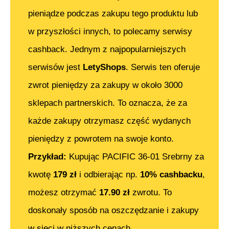
pieniądze podczas zakupu tego produktu lub
w przyszłości innych, to polecamy serwisy
cashback. Jednym z najpopularniejszych
serwisów jest
LetyShops
. Serwis ten oferuje
zwrot pieniędzy za zakupy w około 3000
sklepach partnerskich. To oznacza, że za
każde zakupy otrzymasz część wydanych
pieniędzy z powrotem na swoje konto.
Przykład:
Kupując
PACIFIC 36-01 Srebrny
za
kwotę
179
zł
i odbierając np.
10% cashbacku
,
możesz otrzymać
17.90
zł
zwrotu. To
doskonały sposób na oszczędzanie i zakupy
w sieci w niższych cenach.