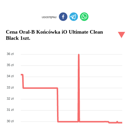
UDOSTĘPNIJ
Cena
Oral-B Końcówka iO Ultimate Clean
Black 1szt.
36 zł
35 zł
34 zł
33 zł
32 zł
31 zł
30 zł