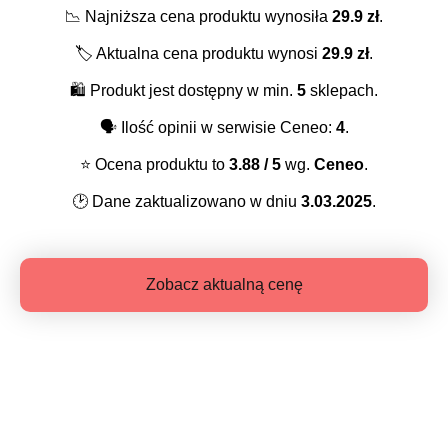
📉
Najniższa cena produktu wynosiła
29.9
zł
.
🏷️
Aktualna cena produktu wynosi
29.9
zł
.
🛍️
Produkt jest dostępny w min.
5
sklepach.
🗣️
Ilość opinii w serwisie Ceneo:
4
.
⭐️
Ocena produktu to
3.88
/ 5
wg.
Ceneo
.
🕑
Dane zaktualizowano w dniu
3.03.2025
.
Zobacz aktualną cenę