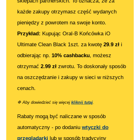
sklepach partnerskich. To oznacza, że za
każde zakupy otrzymasz część wydanych
pieniędzy z powrotem na swoje konto.
Przykład:
Kupując
Oral-B Końcówka iO
Ultimate Clean Black 1szt.
za kwotę
29.9
zł
i
odbierając np.
10% cashbacku
, możesz
otrzymać
2.99
zł
zwrotu. To doskonały sposób
na oszczędzanie i zakupy w sieci w niższych
cenach.
🔷
Aby dowiedzieć się więcej
kliknij tutaj
.
Rabaty mogą być naliczane w sposób
automatyczny - po dodaniu
wtyczki do
przeglądarki
lub w sposób tradycyjny