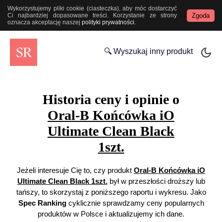
Wykorzystujemy pliki cookie (ciasteczka), aby móc dostarczyć
Zgoda
Ci najbardziej dopasowane treści. Korzystanie ze strony
oznacza akceptację naszej
polityki prywatności
.
🔍 Wyszukaj inny produkt
Historia ceny i opinie o
Oral-B Końcówka iO
Ultimate Clean Black
1szt.
Jeżeli interesuje Cię to, czy produkt
Oral-B Końcówka iO
Ultimate Clean Black 1szt.
był w przeszłości droższy lub
tańszy, to skorzystaj z poniższego raportu i wykresu. Jako
Spec Ranking
cyklicznie sprawdzamy ceny popularnych
produktów w Polsce i aktualizujemy ich dane.