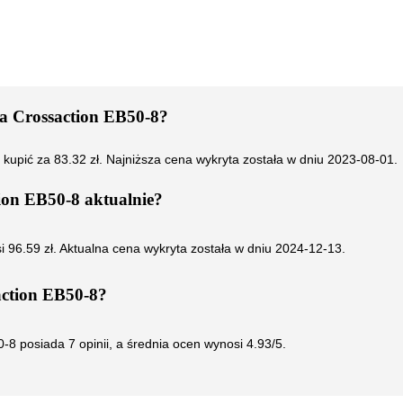
 Crossaction EB50-8
?
 kupić za
83.32
zł. Najniższa cena wykryta została w dniu
2023-08-01
.
ion EB50-8
aktualnie?
si
96.59
zł. Aktualna cena wykryta została w dniu
2024-12-13
.
ction EB50-8
?
0-8
posiada
7
opinii, a średnia ocen wynosi
4.93
/5.