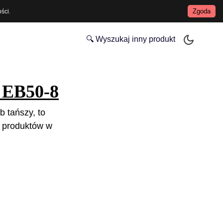
Zgoda
ości
.
🔍 Wyszukaj inny produkt
 EB50-8
b tańszy, to
 produktów w