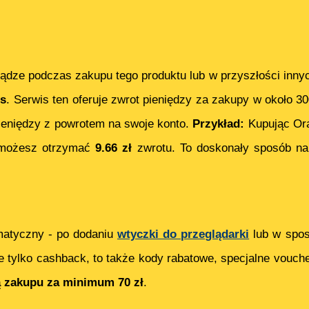
ądze podczas zakupu tego produktu lub w przyszłości inny
s
. Serwis ten oferuje zwrot pieniędzy za zakupy w około 3
eniędzy z powrotem na swoje konto.
Przykład:
Kupując
Or
 możesz otrzymać
9.66
zł
zwrotu. To doskonały sposób na
matyczny - po dodaniu
wtyczki do przeglądarki
lub w spos
e tylko cashback, to także kody rabatowe, specjalne vouch
ą zakupu za minimum 70 zł
.