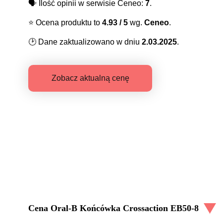
🗣️
Ilość opinii w serwisie Ceneo:
7
.
⭐️
Ocena produktu to
4.93
/ 5
wg.
Ceneo
.
🕑
Dane zaktualizowano w dniu
2.03.2025
.
Zobacz aktualną cenę
Cena
Oral-B Końcówka Crossaction EB50-8