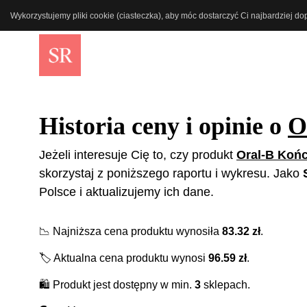
Wykorzystujemy pliki cookie (ciasteczka), aby móc dostarczyć Ci najbardziej d
Historia ceny i opinie o
O
Jeżeli interesuje Cię to, czy produkt
Oral-B Koń
skorzystaj z poniższego raportu i wykresu. Jako
Polsce i aktualizujemy ich dane.
📉
Najniższa cena produktu wynosiła
83.32
zł
.
🏷️
Aktualna cena produktu wynosi
96.59
zł
.
🛍️
Produkt jest dostępny w min.
3
sklepach.