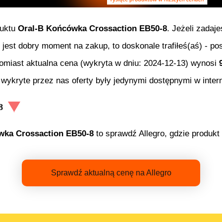
duktu
Oral-B Końcówka Crossaction EB50-8
. Jeżeli zadaj
e jest dobry moment na zakup, to doskonale trafiłeś(aś) - 
tomiast aktualna cena (wykryta w dniu:
2024-12-13
) wynosi
wykryte przez nas oferty były jedynymi dostępnymi w intern
8
wka Crossaction EB50-8
to sprawdź Allegro, gdzie produkt
Sprawdź aktualną cenę na Allegro