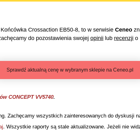
 Końcówka Crossaction EB50-8
, to w serwisie
Ceneo
zn
zachęcamy do pozostawienia swojej
opinii
lub
recenzji
o
Sprawdź aktualną cenę w wybranym sklepie na Ceneo.pl
osów CONCEPT VV5740
.
ng. Zachęcamy wszystkich zainteresowanych do dyskusji na 
aj
. Wszystkie raporty są stale aktualizowane. Jeżeli nie widz