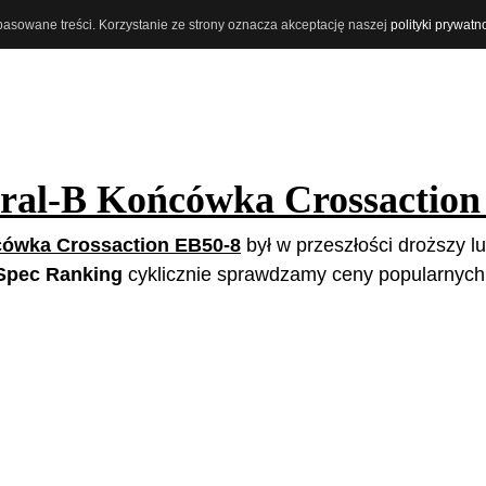
opasowane treści. Korzystanie ze strony oznacza akceptację naszej
polityki prywatn
ral-B Końcówka Crossaction
cówka Crossaction EB50-8
był w przeszłości droższy lu
Spec Ranking
cyklicznie sprawdzamy ceny popularnych