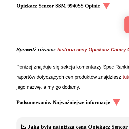
Opiekacz Sencor SSM 9940SS
Opinie
Sprawdź również
historia ceny
Opiekacz Camry 
Poniżej znajduje się sekcja komentarzy Spec Ranki
raportów dotyczących cen produktów znajdziesz
tut
jego nazwę, a my go dodamy.
Podsumowanie. Najważniejsze informacje
📉
Jaka była najniższa cena
Opiekacz Senco