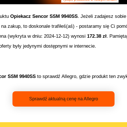
duktu
Opiekacz Sencor SSM 9940SS
. Jeżeli zadajesz sobie
 na zakup, to doskonale trafiłeś(aś) - postaramy się Ci po
ena (wykryta w dniu:
2024-12-12
) wynosi
172.38
zł
. Pamięta
erty były jedynymi dostępnymi w internecie.
cor SSM 9940SS
to sprawdź Allegro, gdzie produkt ten zwyk
Sprawdź aktualną cenę na Allegro