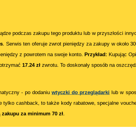
ądze podczas zakupu tego produktu lub w przyszłości inny
s
. Serwis ten oferuje zwrot pieniędzy za zakupy w około 3
eniędzy z powrotem na swoje konto.
Przykład:
Kupując
Op
 otrzymać
17.24
zł
zwrotu. To doskonały sposób na oszczędz
matyczny - po dodaniu
wtyczki do przeglądarki
lub w spos
e tylko cashback, to także kody rabatowe, specjalne vouch
ą zakupu za minimum 70 zł
.