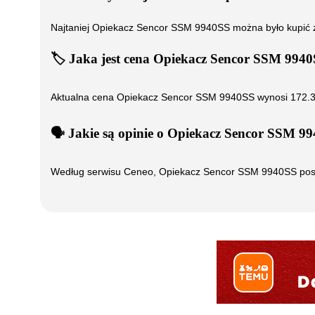
Najtaniej
Opiekacz Sencor SSM 9940SS
można było kupić
🏷️
Jaka jest cena
Opiekacz Sencor SSM 9940
Aktualna cena
Opiekacz Sencor SSM 9940SS
wynosi
172.
🗣️
️ Jakie są opinie o
Opiekacz Sencor SSM 9
Według serwisu Ceneo,
Opiekacz Sencor SSM 9940SS
pos