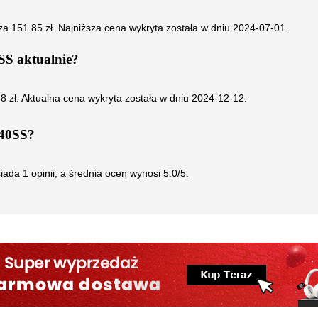
 za
151.85
zł. Najniższa cena wykryta została w dniu
2024-07-01
.
SS
aktualnie?
38
zł. Aktualna cena wykryta została w dniu
2024-12-12
.
940SS
?
iada
1
opinii, a średnia ocen wynosi
5.0
/5.