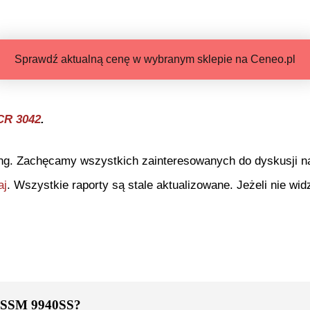
Sprawdź aktualną cenę w wybranym sklepie na Ceneo.pl
CR 3042
.
ng. Zachęcamy wszystkich zainteresowanych do dyskusji na 
aj
. Wszystkie raporty są stale aktualizowane. Jeżeli nie widz
r SSM 9940SS
?