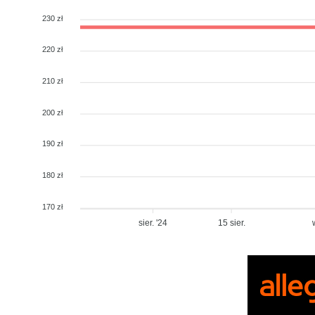
230 zł
220 zł
210 zł
200 zł
190 zł
180 zł
170 zł
sier. '24
15 sier.