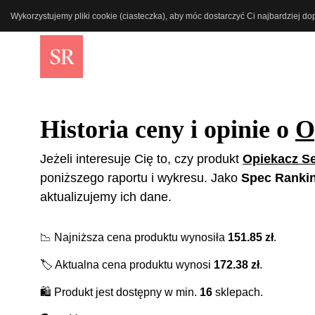
Wykorzystujemy pliki cookie (ciasteczka), aby móc dostarczyć Ci najbardziej d
Historia ceny i opinie o
O
Jeżeli interesuje Cię to, czy produkt
Opiekacz S
poniższego raportu i wykresu. Jako
Spec Ranki
aktualizujemy ich dane.
📉
Najniższa cena produktu wynosiła
151.85
zł
.
🏷️
Aktualna cena produktu wynosi
172.38
zł
.
🛍️
Produkt jest dostępny w min.
16
sklepach.