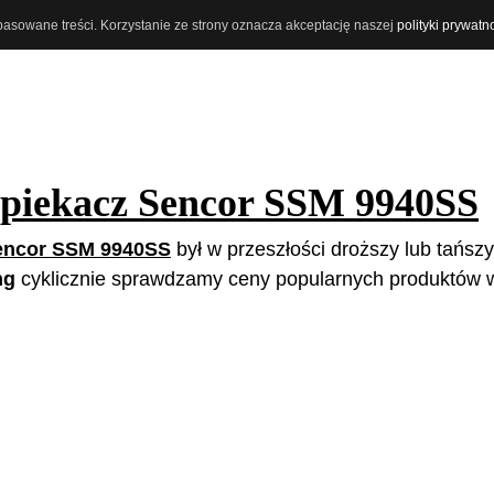
opasowane treści. Korzystanie ze strony oznacza akceptację naszej
polityki prywatn
piekacz Sencor SSM 9940SS
encor SSM 9940SS
był w przeszłości droższy lub tańszy,
ng
cyklicznie sprawdzamy ceny popularnych produktów w