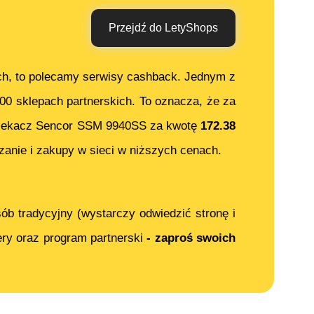
Przejdź do LetyShops
ch, to polecamy serwisy cashback. Jednym z
000 sklepach partnerskich. To oznacza, że za
iekacz Sencor SSM 9940SS
za kwotę
172.38
anie i zakupy w sieci w niższych cenach.
ób tradycyjny (wystarczy odwiedzić stronę i
ery oraz program partnerski
- zaproś swoich