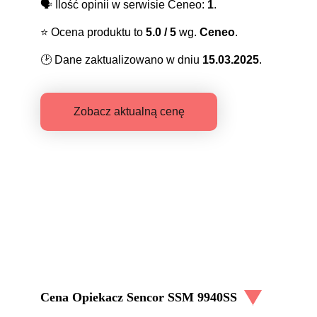
🗣️
Ilość opinii w serwisie Ceneo:
1
.
⭐️
Ocena produktu to
5.0
/ 5
wg.
Ceneo
.
🕑
Dane zaktualizowano w dniu
15.03.2025
.
Zobacz aktualną cenę
Cena
Opiekacz Sencor SSM 9940SS