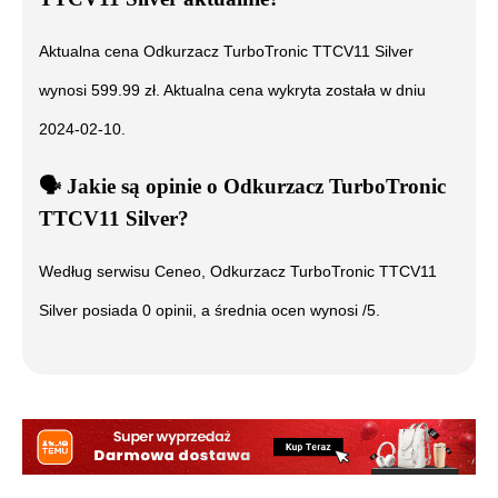
Aktualna cena
Odkurzacz TurboTronic TTCV11 Silver
wynosi
599.99
zł. Aktualna cena wykryta została w dniu
2024-02-10
.
🗣️
️ Jakie są opinie o
Odkurzacz TurboTronic
TTCV11 Silver
?
Według serwisu Ceneo,
Odkurzacz TurboTronic TTCV11
Silver
posiada
0
opinii, a średnia ocen wynosi
/5.