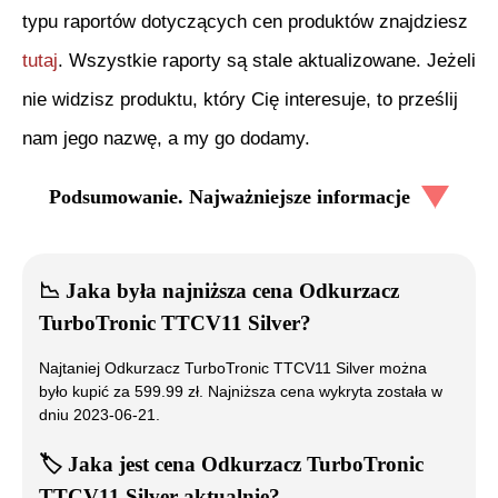
typu raportów dotyczących cen produktów znajdziesz
tutaj
. Wszystkie raporty są stale aktualizowane. Jeżeli
nie widzisz produktu, który Cię interesuje, to prześlij
nam jego nazwę, a my go dodamy.
Podsumowanie. Najważniejsze informacje
📉
Jaka była najniższa cena
Odkurzacz
TurboTronic TTCV11 Silver
?
Najtaniej
Odkurzacz TurboTronic TTCV11 Silver
można
było kupić za
599.99
zł. Najniższa cena wykryta została w
dniu
2023-06-21
.
🏷️
Jaka jest cena
Odkurzacz TurboTronic
TTCV11 Silver
aktualnie?