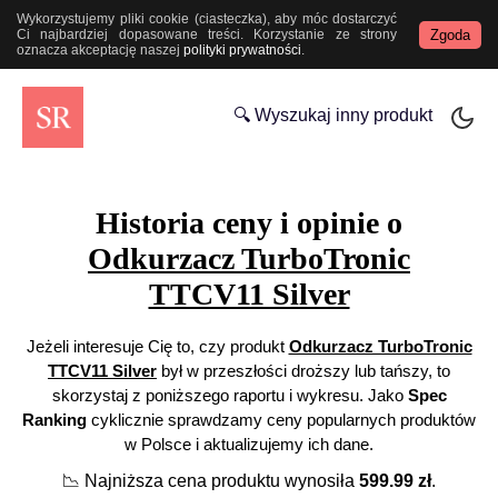
Wykorzystujemy pliki cookie (ciasteczka), aby móc dostarczyć
Zgoda
Ci najbardziej dopasowane treści. Korzystanie ze strony
oznacza akceptację naszej
polityki prywatności
.
🔍 Wyszukaj inny produkt
Historia ceny i opinie o
Odkurzacz TurboTronic
TTCV11 Silver
Jeżeli interesuje Cię to, czy produkt
Odkurzacz TurboTronic
TTCV11 Silver
był w przeszłości droższy lub tańszy, to
skorzystaj z poniższego raportu i wykresu. Jako
Spec
Ranking
cyklicznie sprawdzamy ceny popularnych produktów
w Polsce i aktualizujemy ich dane.
📉
Najniższa cena produktu wynosiła
599.99
zł
.