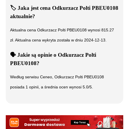
🏷️
Jaka jest cena
Odkurzacz Polti PBEU0108
aktualnie?
Aktualna cena
Odkurzacz Polti PBEU0108
wynosi
815.27
zł. Aktualna cena wykryta została w dniu
2024-12-13
.
🗣️
️ Jakie są opinie o
Odkurzacz Polti
PBEU0108
?
Według serwisu Ceneo,
Odkurzacz Polti PBEU0108
posiada
1
opinii, a średnia ocen wynosi
5.0
/5.