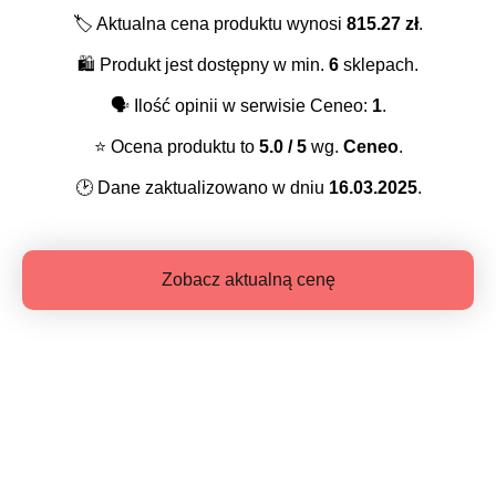
🏷️
Aktualna cena produktu wynosi
815.27
zł
.
🛍️
Produkt jest dostępny w min.
6
sklepach.
🗣️
Ilość opinii w serwisie Ceneo:
1
.
⭐️
Ocena produktu to
5.0
/ 5
wg.
Ceneo
.
🕑
Dane zaktualizowano w dniu
16.03.2025
.
Zobacz aktualną cenę