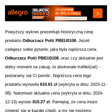
Powyższy wykres prezentuje historyczną cenę
produktu
Odkurzacz Polti PBEU0108
. Jeżeli
zadajesz sobie pytanie, jaka była najniższa cena
Odkurzacz Polti PBEU0108
, oraz czy aktualnie jest
dobry moment na zakup, to doskonale trafiłeś(aś) -
postaramy się Ci pomóc. Najniższa cena tego
produktu wynosiła
610.61
zł
(wykryta w dniu:
2023-11-
08
). Natomiast aktualna cena (wykryta w dniu:
2024-
12-13
) wynosi
815.27
zł
. Pamiętaj, że cena może
zmienić się w każdej chwili, a my nie możemy