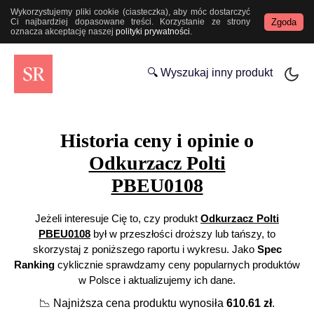
Wykorzystujemy pliki cookie (ciasteczka), aby móc dostarczyć
Zgoda
Ci najbardziej dopasowane treści. Korzystanie ze strony
oznacza akceptację naszej
polityki prywatności
.
🔍 Wyszukaj inny produkt
Historia ceny i opinie o
Odkurzacz Polti
PBEU0108
Jeżeli interesuje Cię to, czy produkt
Odkurzacz Polti
PBEU0108
był w przeszłości droższy lub tańszy, to
skorzystaj z poniższego raportu i wykresu. Jako
Spec
Ranking
cyklicznie sprawdzamy ceny popularnych produktów
w Polsce i aktualizujemy ich dane.
📉
Najniższa cena produktu wynosiła
610.61
zł
.