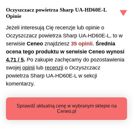
Oczyszczacz powietrza Sharp UA-HD60E-L
Opinie
Jeżeli interesują Cię recenzje lub opinie o
Oczyszczacz powietrza Sharp UA-HD60E-L
, to w
serwisie
Ceneo
znajdziesz
35
opinii
.
Średnia
ocena tego produktu w serwisie Ceneo wynosi
4.71
/ 5
.
Po zakupie zachęcamy do pozostawienia
swojej
opinii
lub
recenzji
o
Oczyszczacz
powietrza Sharp UA-HD60E-L
w sekcji
komentarzy.
Sprawdź aktualną cenę w wybranym sklepie na
Ceneo.pl