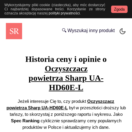
Wykorzystujemy pliki cookie (ciasteczka), aby móc dostarczyć
Zgoda
Ci najbardziej dopasowane treści. Korzystanie ze strony
oznacza akceptację naszej
polityki prywatności
.
🔍 Wyszukaj inny produkt
Historia ceny i opinie o
Oczyszczacz
powietrza Sharp UA-
HD60E-L
Jeżeli interesuje Cię to, czy produkt
Oczyszczacz
powietrza Sharp UA-HD60E-L
był w przeszłości droższy lub
tańszy, to skorzystaj z poniższego raportu i wykresu. Jako
Spec Ranking
cyklicznie sprawdzamy ceny popularnych
produktów w Polsce i aktualizujemy ich dane.