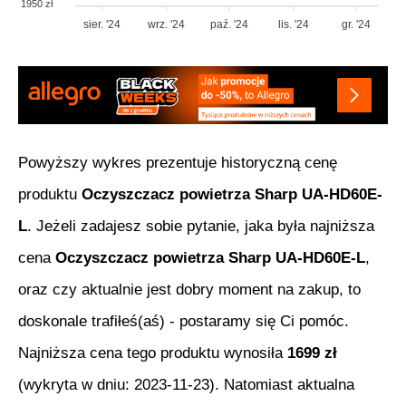
1950 zł
sier. '24
wrz. '24
paź. '24
lis. '24
gr. '24
Powyższy wykres prezentuje historyczną cenę
produktu
Oczyszczacz powietrza Sharp UA-HD60E-
L
. Jeżeli zadajesz sobie pytanie, jaka była najniższa
cena
Oczyszczacz powietrza Sharp UA-HD60E-L
,
oraz czy aktualnie jest dobry moment na zakup, to
doskonale trafiłeś(aś) - postaramy się Ci pomóc.
Najniższa cena tego produktu wynosiła
1699
zł
(wykryta w dniu:
2023-11-23
). Natomiast aktualna