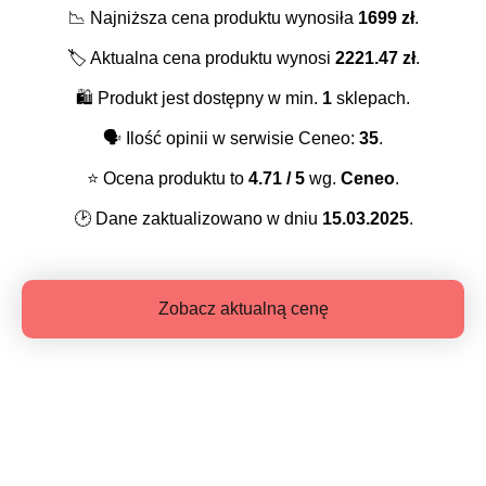
📉
Najniższa cena produktu wynosiła
1699
zł
.
🏷️
Aktualna cena produktu wynosi
2221.47
zł
.
🛍️
Produkt jest dostępny w min.
1
sklepach.
🗣️
Ilość opinii w serwisie Ceneo:
35
.
⭐️
Ocena produktu to
4.71
/ 5
wg.
Ceneo
.
🕑
Dane zaktualizowano w dniu
15.03.2025
.
Zobacz aktualną cenę