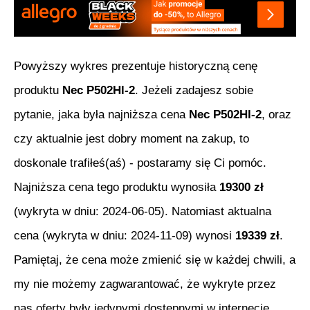
Powyższy wykres prezentuje historyczną cenę
produktu
Nec P502Hl-2
. Jeżeli zadajesz sobie
pytanie, jaka była najniższa cena
Nec P502Hl-2
, oraz
czy aktualnie jest dobry moment na zakup, to
doskonale trafiłeś(aś) - postaramy się Ci pomóc.
Najniższa cena tego produktu wynosiła
19300
zł
(wykryta w dniu:
2024-06-05
). Natomiast aktualna
cena (wykryta w dniu:
2024-11-09
) wynosi
19339
zł
.
Pamiętaj, że cena może zmienić się w każdej chwili, a
my nie możemy zagwarantować, że wykryte przez
nas oferty były jedynymi dostępnymi w internecie.