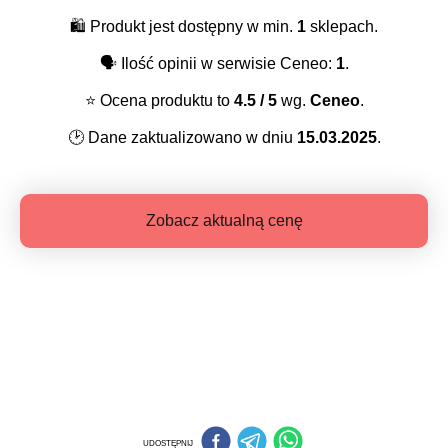
🛍️
Produkt jest dostępny w min.
1
sklepach.
🗣️
Ilość opinii w serwisie Ceneo:
1
.
⭐️
Ocena produktu to
4.5
/ 5
wg.
Ceneo
.
🕑
Dane zaktualizowano w dniu
15.03.2025
.
Zobacz aktualną cenę
UDOSTĘPNIJ