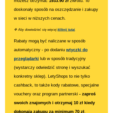
możesz otrzymać
1933.90
zł
zwrotu. To
doskonały sposób na oszczędzanie i zakupy
w sieci w niższych cenach.
🔷
Aby dowiedzieć się więcej
kliknij tutaj
.
Rabaty mogą być naliczane w sposób
automatyczny - po dodaniu
wtyczki do
przeglądarki
lub w sposób tradycyjny
(wystarczy odwiedzić stronę i wyszukać
konkretny sklep). LetyShops to nie tylko
cashback, to także kody rabatowe, specjalne
vouchery oraz program partnerski
- zaproś
swoich znajomych i otrzymaj 10 zł kiedy
dokonają zakupu za minimum 70 zł
.