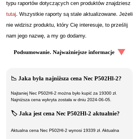
typu raportów dotyczących cen produktów znajdziesz
tutaj
. Wszystkie raporty są stale aktualizowane. Jeżeli
nie widzisz produktu, który Cię interesuje, to prześlij
nam jego nazwę, a my go dodamy.
Podsumowanie. Najważniejsze informacje
📉
Jaka była najniższa cena
Nec P502Hl-2
?
Najtaniej
Nec P502Hl-2
można było kupić za
19300
zł.
Najniższa cena wykryta została w dniu
2024-06-05
.
🏷️
Jaka jest cena
Nec P502Hl-2
aktualnie?
Aktualna cena
Nec P502Hl-2
wynosi
19339
zł. Aktualna