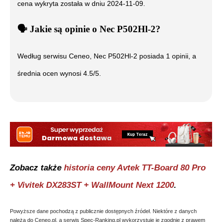
cena wykryta została w dniu
2024-11-09
.
🗣️
️ Jakie są opinie o
Nec P502Hl-2
?
Według serwisu Ceneo,
Nec P502Hl-2
posiada
1
opinii, a
średnia ocen wynosi
4.5
/5.
Zobacz także
historia ceny
Avtek TT-Board 80 Pro
+ Vivitek DX283ST + WallMount Next 1200
.
Powyższe dane pochodzą z publicznie dostępnych źródeł. Niektóre z danych
należą do Ceneo.pl, a serwis Spec-Ranking.pl wykorzystuje je zgodnie z prawem