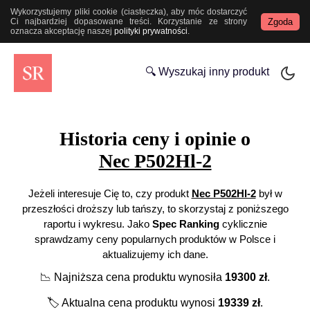
Wykorzystujemy pliki cookie (ciasteczka), aby móc dostarczyć
Zgoda
Ci najbardziej dopasowane treści. Korzystanie ze strony
oznacza akceptację naszej
polityki prywatności
.
🔍 Wyszukaj inny produkt
Historia ceny i opinie o
Nec P502Hl-2
Jeżeli interesuje Cię to, czy produkt
Nec P502Hl-2
był w
przeszłości droższy lub tańszy, to skorzystaj z poniższego
raportu i wykresu. Jako
Spec Ranking
cyklicznie
sprawdzamy ceny popularnych produktów w Polsce i
aktualizujemy ich dane.
📉
Najniższa cena produktu wynosiła
19300
zł
.
🏷️
Aktualna cena produktu wynosi
19339
zł
.