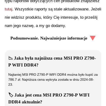
typu raportów dotyczących cen produktów znajdziesz
tutaj
. Wszystkie raporty są stale aktualizowane. Jeżeli
nie widzisz produktu, który Cię interesuje, to prześlij
nam jego nazwę, a my go dodamy.
Podsumowanie. Najważniejsze informacje
📉
Jaka była najniższa cena
MSI PRO Z790-
P WIFI DDR4
?
Najtaniej
MSI PRO Z790-P WIFI DDR4
można było kupić za
786.7
zł. Najniższa cena wykryta została w dniu
2024-08-
23
.
🏷️
Jaka jest cena
MSI PRO Z790-P WIFI
DDR4
aktualnie?