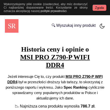
Wykorzystujemy pliki cookie (ciasteczka), aby móc dostarczyć
Zgoda
Ci najbardziej dopasowane treści. Korzystanie ze strony
oznacza akceptację naszej
polityki prywatności
.
🔍 Wyszukaj inny produkt
Historia ceny i opinie o
MSI PRO Z790-P WIFI
DDR4
Jeżeli interesuje Cię to, czy produkt
MSI PRO Z790-P WIFI
DDR4
był w przeszłości droższy lub tańszy, to skorzystaj z
poniższego raportu i wykresu. Jako
Spec Ranking
cyklicznie
sprawdzamy ceny popularnych produktów w Polsce i
aktualizujemy ich dane.
📉
Najniższa cena produktu wynosiła
786.7
zł
.