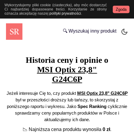
Wykorzystujemy pliki cookie (ciasteczka), aby móc dostarczyć
Zgoda
Ci najbardziej dopasowane treści. Korzystanie ze strony
oznacza akceptację naszej
polityki prywatności
.
🔍 Wyszukaj inny produkt
Historia ceny i opinie o
MSI Optix 23,8"
G24C6P
Jeżeli interesuje Cię to, czy produkt
MSI Optix 23,8" G24C6P
był w przeszłości droższy lub tańszy, to skorzystaj z
poniższego raportu i wykresu. Jako
Spec Ranking
cyklicznie
sprawdzamy ceny popularnych produktów w Polsce i
aktualizujemy ich dane.
📉
Najniższa cena produktu wynosiła
0
zł
.