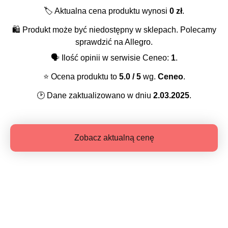
🏷️
Aktualna cena produktu wynosi
0
zł
.
🛍️
Produkt może być niedostępny w sklepach. Polecamy
sprawdzić na Allegro.
🗣️
Ilość opinii w serwisie Ceneo:
1
.
⭐️
Ocena produktu to
5.0
/ 5
wg.
Ceneo
.
🕑
Dane zaktualizowano w dniu
2.03.2025
.
Zobacz aktualną cenę