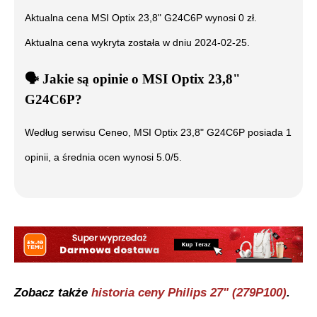
Aktualna cena
MSI Optix 23,8" G24C6P
wynosi
0
zł.
Aktualna cena wykryta została w dniu
2024-02-25
.
🗣️
️ Jakie są opinie o
MSI Optix 23,8"
G24C6P
?
Według serwisu Ceneo,
MSI Optix 23,8" G24C6P
posiada
1
opinii, a średnia ocen wynosi
5.0
/5.
Zobacz także
historia ceny
Philips 27" (279P100)
.