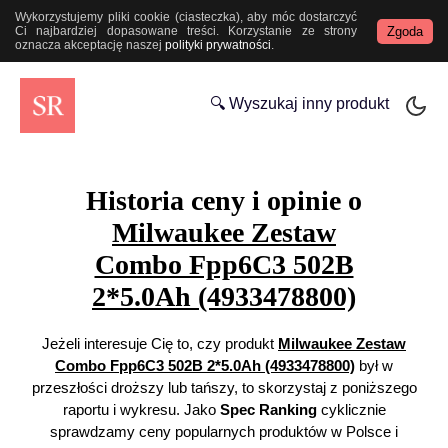
Wykorzystujemy pliki cookie (ciasteczka), aby móc dostarczyć
Zgoda
Ci najbardziej dopasowane treści. Korzystanie ze strony
oznacza akceptację naszej
polityki prywatności
.
🔍 Wyszukaj inny produkt
Historia ceny i opinie o
Milwaukee Zestaw
Combo Fpp6C3 502B
2*5.0Ah (4933478800)
Jeżeli interesuje Cię to, czy produkt
Milwaukee Zestaw
Combo Fpp6C3 502B 2*5.0Ah (4933478800)
był w
przeszłości droższy lub tańszy, to skorzystaj z poniższego
raportu i wykresu. Jako
Spec Ranking
cyklicznie
sprawdzamy ceny popularnych produktów w Polsce i