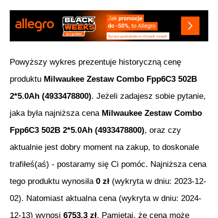
Powyższy wykres prezentuje historyczną cenę
produktu
Milwaukee Zestaw Combo Fpp6C3 502B
2*5.0Ah (4933478800)
. Jeżeli zadajesz sobie pytanie,
jaka była najniższa cena
Milwaukee Zestaw Combo
Fpp6C3 502B 2*5.0Ah (4933478800)
, oraz czy
aktualnie jest dobry moment na zakup, to doskonale
trafiłeś(aś) - postaramy się Ci pomóc. Najniższa cena
tego produktu wynosiła
0
zł
(wykryta w dniu:
2023-12-
02
). Natomiast aktualna cena (wykryta w dniu:
2024-
12-13
) wynosi
6753.3
zł
. Pamiętaj, że cena może