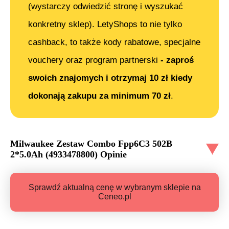
(wystarczy odwiedzić stronę i wyszukać
konkretny sklep). LetyShops to nie tylko
cashback, to także kody rabatowe, specjalne
vouchery oraz program partnerski
- zaproś
swoich znajomych i otrzymaj 10 zł kiedy
dokonają zakupu za minimum 70 zł
.
Milwaukee Zestaw Combo Fpp6C3 502B
2*5.0Ah (4933478800)
Opinie
Sprawdź aktualną cenę w wybranym sklepie na
Ceneo.pl