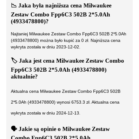
📉
Jaka była najniższa cena
Milwaukee
Zestaw Combo Fpp6C3 502B 2*5.0Ah
(4933478800)
?
Najtaniej
Milwaukee Zestaw Combo Fpp6C3 502B 2*5.0Ah
(4933478800)
można było kupić za
0
zł. Najniższa cena
wykryta została w dniu
2023-12-02
.
🏷️
Jaka jest cena
Milwaukee Zestaw Combo
Fpp6C3 502B 2*5.0Ah (4933478800)
aktualnie?
Aktualna cena
Milwaukee Zestaw Combo Fpp6C3 502B
2*5.0Ah (4933478800)
wynosi
6753.3
zł. Aktualna cena
wykryta została w dniu
2024-12-13
.
🗣️
️ Jakie są opinie o
Milwaukee Zestaw
Combo Fpp6C3 502B 2*5.0Ah