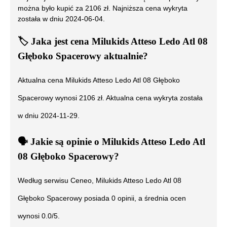
można było kupić za
2106
zł. Najniższa cena wykryta
została w dniu
2024-06-04
.
🏷️
Jaka jest cena
Milukids Atteso Ledo Atl 08
Głęboko Spacerowy
aktualnie?
Aktualna cena
Milukids Atteso Ledo Atl 08 Głęboko
Spacerowy
wynosi
2106
zł. Aktualna cena wykryta została
w dniu
2024-11-29
.
🗣️
️ Jakie są opinie o
Milukids Atteso Ledo Atl
08 Głęboko Spacerowy
?
Według serwisu Ceneo,
Milukids Atteso Ledo Atl 08
Głęboko Spacerowy
posiada
0
opinii, a średnia ocen
wynosi
0.0
/5.