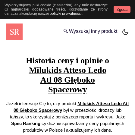
Wykorzystujemy pliki cookie (ciasteczka), aby móc dostarczyć
Zgoda
Ci najbardziej dopasowane treści. Korzystanie ze strony
oznacza akceptację naszej
polityki prywatności
.
🔍 Wyszukaj inny produkt
Historia ceny i opinie o
Milukids Atteso Ledo
Atl 08 Głęboko
Spacerowy
Jeżeli interesuje Cię to, czy produkt
Milukids Atteso Ledo Atl
08 Głęboko Spacerowy
był w przeszłości droższy lub
tańszy, to skorzystaj z poniższego raportu i wykresu. Jako
Spec Ranking
cyklicznie sprawdzamy ceny popularnych
produktów w Polsce i aktualizujemy ich dane.