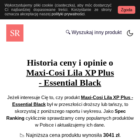
Wykorzystujemy pliki cookie (ciasteczka), aby móc dostarczyć
Zgoda
Ci najbardziej dopasowane treści. Korzystanie ze strony
oznacza akceptację naszej
polityki prywatności
.
🔍 Wyszukaj inny produkt
Historia ceny i opinie o
Maxi-Cosi Lila XP Plus
- Essential Black
Jeżeli interesuje Cię to, czy produkt
Maxi-Cosi Lila XP Plus -
Essential Black
był w przeszłości droższy lub tańszy, to
skorzystaj z poniższego raportu i wykresu. Jako
Spec
Ranking
cyklicznie sprawdzamy ceny popularnych produktów
w Polsce i aktualizujemy ich dane.
📉
Najniższa cena produktu wynosiła
3041
zł
.