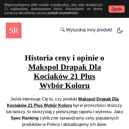
Wykorzystujemy pliki cookie (ciasteczka), aby móc dostarczyć
Zgoda
Ci najbardziej dopasowane treści. Korzystanie ze strony
oznacza akceptację naszej
polityki prywatności
.
🔍 Wyszukaj inny produkt
Historia ceny i opinie o
Makspol Drapak Dla
Kociaków 21 Plus
Wybór Koloru
Jeżeli interesuje Cię to, czy produkt
Makspol Drapak Dla
Kociaków 21 Plus Wybór Koloru
był w przeszłości droższy
lub tańszy, to skorzystaj z poniższego raportu i wykresu. Jako
Spec Ranking
cyklicznie sprawdzamy ceny popularnych
produktów w Polsce i aktualizujemy ich dane.