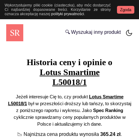
Wykorzystujemy pliki cookie (ciasteczka), aby móc dostarczyć
Zgoda
Ci najbardziej dopasowane treści. Korzystanie ze strony
oznacza akceptację naszej
polityki prywatności
.
🔍 Wyszukaj inny produkt
Historia ceny i opinie o
Lotus Smartime
L50018/1
Jeżeli interesuje Cię to, czy produkt
Lotus Smartime
L50018/1
był w przeszłości droższy lub tańszy, to skorzystaj
z poniższego raportu i wykresu. Jako
Spec Ranking
cyklicznie sprawdzamy ceny popularnych produktów w
Polsce i aktualizujemy ich dane.
📉
Najniższa cena produktu wynosiła
365.24
zł
.