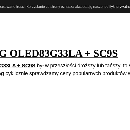
opasowane treści. Korzystanie ze strony oznacza akceptację naszej
polityki prywatn
G OLED83G33LA + SC9S
G33LA + SC9S
był w przeszłości droższy lub tańszy, to 
ng
cyklicznie sprawdzamy ceny popularnych produktów w