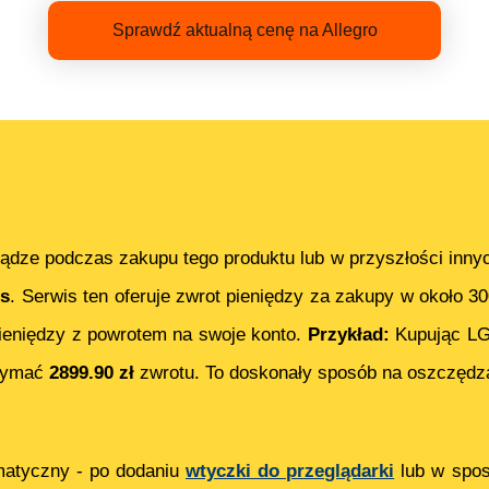
Sprawdź aktualną cenę na Allegro
ądze podczas zakupu tego produktu lub w przyszłości inny
s
. Serwis ten oferuje zwrot pieniędzy za zakupy w około 3
eniędzy z powrotem na swoje konto.
Przykład:
Kupując
LG
rzymać
2899.90
zł
zwrotu. To doskonały sposób na oszczędza
matyczny - po dodaniu
wtyczki do przeglądarki
lub w spos