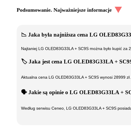
Podsumowanie. Najważniejsze informacje
📉
Jaka była najniższa cena
LG OLED83G33
Najtaniej
LG OLED83G33LA + SC9S
można było kupić za
2
🏷️
Jaka jest cena
LG OLED83G33LA + SC9
Aktualna cena
LG OLED83G33LA + SC9S
wynosi
28999
zł
🗣️
️ Jakie są opinie o
LG OLED83G33LA + S
Według serwisu Ceneo,
LG OLED83G33LA + SC9S
posiad