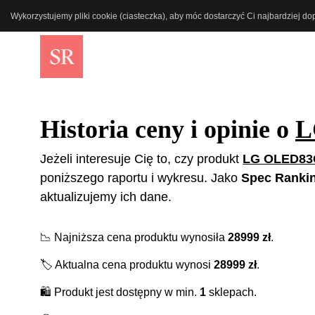
Wykorzystujemy pliki cookie (ciasteczka), aby móc dostarczyć Ci najbardziej d
Historia ceny i opinie o
L
Jeżeli interesuje Cię to, czy produkt
LG OLED83
poniższego raportu i wykresu. Jako
Spec Ranki
aktualizujemy ich dane.
📉
Najniższa cena produktu wynosiła
28999
zł
.
🏷️
Aktualna cena produktu wynosi
28999
zł
.
🛍️
Produkt jest dostępny w min.
1
sklepach.