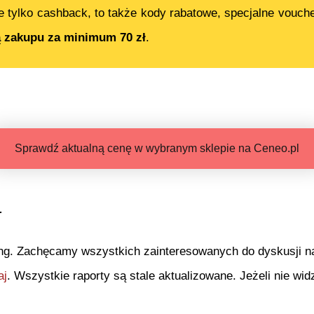
e tylko cashback, to także kody rabatowe, specjalne vouch
ą zakupu za minimum 70 zł
.
Sprawdź aktualną cenę w wybranym sklepie na Ceneo.pl
.
ng. Zachęcamy wszystkich zainteresowanych do dyskusji na 
aj
. Wszystkie raporty są stale aktualizowane. Jeżeli nie widz