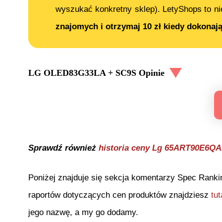
wyszukać konkretny sklep). LetyShops to ni
znajomych i otrzymaj 10 zł kiedy dokonaj
LG OLED83G33LA + SC9S
Opinie
Sprawdź również
historia ceny
Lg 65ART90E6QA
Poniżej znajduje się sekcja komentarzy Spec Ranki
raportów dotyczących cen produktów znajdziesz
tut
jego nazwę, a my go dodamy.