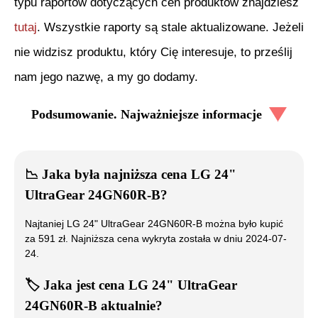
typu raportów dotyczących cen produktów znajdziesz
tutaj
. Wszystkie raporty są stale aktualizowane. Jeżeli
nie widzisz produktu, który Cię interesuje, to prześlij
nam jego nazwę, a my go dodamy.
Podsumowanie. Najważniejsze informacje
📉
Jaka była najniższa cena
LG 24"
UltraGear 24GN60R-B
?
Najtaniej
LG 24" UltraGear 24GN60R-B
można było kupić
za
591
zł. Najniższa cena wykryta została w dniu
2024-07-
24
.
🏷️
Jaka jest cena
LG 24" UltraGear
24GN60R-B
aktualnie?