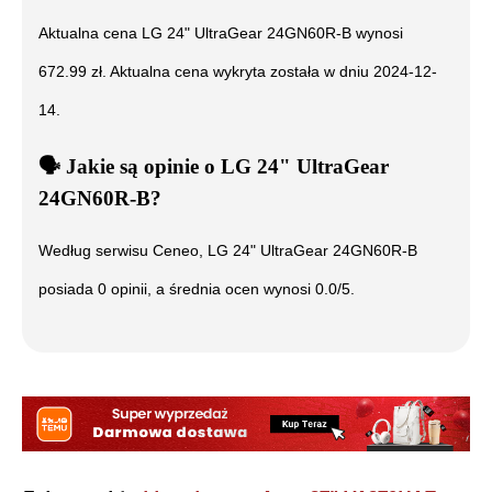
Aktualna cena
LG 24" UltraGear 24GN60R-B
wynosi
672.99
zł. Aktualna cena wykryta została w dniu
2024-12-
14
.
🗣️
️ Jakie są opinie o
LG 24" UltraGear
24GN60R-B
?
Według serwisu Ceneo,
LG 24" UltraGear 24GN60R-B
posiada
0
opinii, a średnia ocen wynosi
0.0
/5.