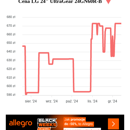
Cena
LG 24" UltraGear 24GN60R-B
680 zł
670 zł
660 zł
650 zł
640 zł
630 zł
620 zł
610 zł
600 zł
590 zł
sier. '24
wrz. '24
paź. '24
lis. '24
gr. '24