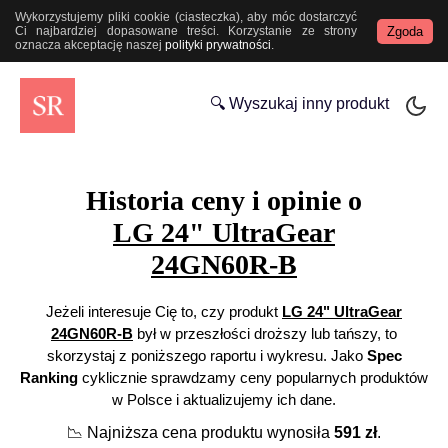
Wykorzystujemy pliki cookie (ciasteczka), aby móc dostarczyć
Zgoda
Ci najbardziej dopasowane treści. Korzystanie ze strony
oznacza akceptację naszej
polityki prywatności
.
🔍 Wyszukaj inny produkt
Historia ceny i opinie o
LG 24" UltraGear
24GN60R-B
Jeżeli interesuje Cię to, czy produkt
LG 24" UltraGear
24GN60R-B
był w przeszłości droższy lub tańszy, to
skorzystaj z poniższego raportu i wykresu. Jako
Spec
Ranking
cyklicznie sprawdzamy ceny popularnych produktów
w Polsce i aktualizujemy ich dane.
📉
Najniższa cena produktu wynosiła
591
zł
.