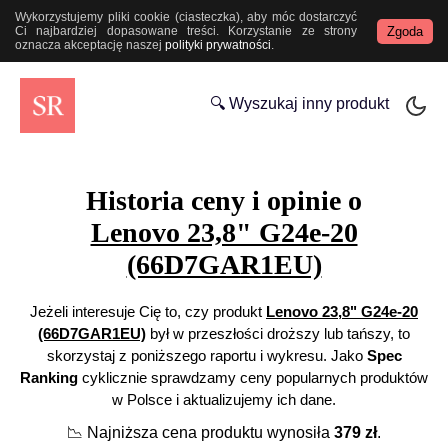
Wykorzystujemy pliki cookie (ciasteczka), aby móc dostarczyć
Zgoda
Ci najbardziej dopasowane treści. Korzystanie ze strony
oznacza akceptację naszej
polityki prywatności
.
🔍 Wyszukaj inny produkt
Historia ceny i opinie o
Lenovo 23,8" G24e-20
(66D7GAR1EU)
Jeżeli interesuje Cię to, czy produkt
Lenovo 23,8" G24e-20
(66D7GAR1EU)
był w przeszłości droższy lub tańszy, to
skorzystaj z poniższego raportu i wykresu. Jako
Spec
Ranking
cyklicznie sprawdzamy ceny popularnych produktów
w Polsce i aktualizujemy ich dane.
📉
Najniższa cena produktu wynosiła
379
zł
.