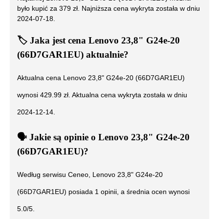
było kupić za
379
zł. Najniższa cena wykryta została w dniu
2024-07-18
.
🏷️
Jaka jest cena
Lenovo 23,8" G24e-20
(66D7GAR1EU)
aktualnie?
Aktualna cena
Lenovo 23,8" G24e-20 (66D7GAR1EU)
wynosi
429.99
zł. Aktualna cena wykryta została w dniu
2024-12-14
.
🗣️
️ Jakie są opinie o
Lenovo 23,8" G24e-20
(66D7GAR1EU)
?
Według serwisu Ceneo,
Lenovo 23,8" G24e-20
(66D7GAR1EU)
posiada
1
opinii, a średnia ocen wynosi
5.0
/5.