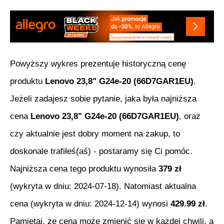
Powyższy wykres prezentuje historyczną cenę
produktu
Lenovo 23,8" G24e-20 (66D7GAR1EU)
.
Jeżeli zadajesz sobie pytanie, jaka była najniższa
cena
Lenovo 23,8" G24e-20 (66D7GAR1EU)
, oraz
czy aktualnie jest dobry moment na zakup, to
doskonale trafiłeś(aś) - postaramy się Ci pomóc.
Najniższa cena tego produktu wynosiła
379
zł
(wykryta w dniu:
2024-07-18
). Natomiast aktualna
cena (wykryta w dniu:
2024-12-14
) wynosi
429.99
zł
.
Pamiętaj, że cena może zmienić się w każdej chwili, a