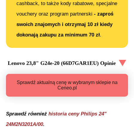
cashback, to także kody rabatowe, specjalne
vouchery oraz program partnerski
- zaproś
swoich znajomych i otrzymaj 10 zł kiedy
dokonają zakupu za minimum 70 zł
.
Lenovo 23,8" G24e-20 (66D7GAR1EU)
Opinie
Sprawdź aktualną cenę w wybranym sklepie na
Ceneo.pl
Sprawdź również
historia ceny
Philips 24"
24M2N3201A/00
.