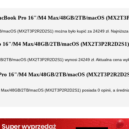
MacBook Pro 16"/M4 Max/48GB/2TB/macOS (MX2T3
2TB/macOS (MX2T3P2R2D2S1)
można było kupić za
24249
zł. Najniższa
ro 16"/M4 Max/48GB/2TB/macOS (MX2T3P2R2D2S1)
8GB/2TB/macOS (MX2T3P2R2D2S1)
wynosi
24249
zł. Aktualna cena wy
 Pro 16"/M4 Max/48GB/2TB/macOS (MX2T3P2R2D2S
M4 Max/48GB/2TB/macOS (MX2T3P2R2D2S1)
posiada
0
opinii, a średn