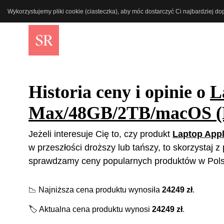
Wykorzystujemy pliki cookie (ciasteczka), aby móc dostarczyć Ci najbardziej d
Historia ceny i opinie o
L
Max/48GB/2TB/macOS 
Jeżeli interesuje Cię to, czy produkt
Laptop App
w przeszłości droższy lub tańszy, to skorzystaj 
sprawdzamy ceny popularnych produktów w Polsc
📉
Najniższa cena produktu wynosiła
24249
zł
.
🏷️
Aktualna cena produktu wynosi
24249
zł
.