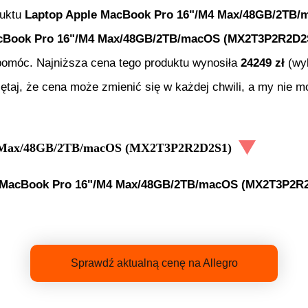
duktu
Laptop Apple MacBook Pro 16"/M4 Max/48GB/2TB
acBook Pro 16"/M4 Max/48GB/2TB/macOS (MX2T3P2R2D2
i pomóc. Najniższa cena tego produktu wynosiła
24249
zł
(wyk
iętaj, że cena może zmienić się w każdej chwili, a my nie
4 Max/48GB/2TB/macOS (MX2T3P2R2D2S1)
 MacBook Pro 16"/M4 Max/48GB/2TB/macOS (MX2T3P2R
Sprawdź aktualną cenę na Allegro