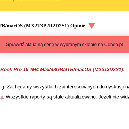
/2TB/macOS (MX2T3P2R2D2S1)
Opinie
Sprawdź aktualną cenę w wybranym sklepie na Ceneo.pl
cBook Pro 16"/M4 Max/48GB/4TB/macOS (MX313D2S1)
.
ng. Zachęcamy wszystkich zainteresowanych do dyskusji na 
aj
. Wszystkie raporty są stale aktualizowane. Jeżeli nie widz