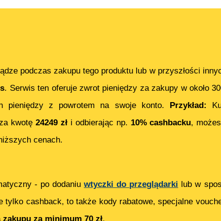
ądze podczas zakupu tego produktu lub w przyszłości inny
s
. Serwis ten oferuje zwrot pieniędzy za zakupy w około 3
h pieniędzy z powrotem na swoje konto.
Przykład:
K
za kwotę
24249
zł
i odbierając np.
10% cashbacku
, może
niższych cenach.
matyczny - po dodaniu
wtyczki do przeglądarki
lub w spos
e tylko cashback, to także kody rabatowe, specjalne vouch
ą zakupu za minimum 70 zł
.