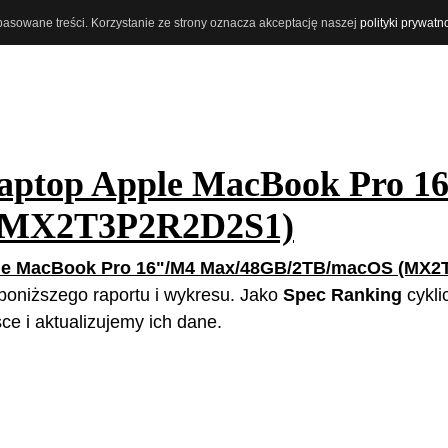
opasowane treści. Korzystanie ze strony oznacza akceptację naszej
polityki prywatn
aptop Apple MacBook Pro 1
(MX2T3P2R2D2S1)
le MacBook Pro 16"/M4 Max/48GB/2TB/macOS (MX2
z poniższego raportu i wykresu. Jako
Spec Ranking
cykli
e i aktualizujemy ich dane.