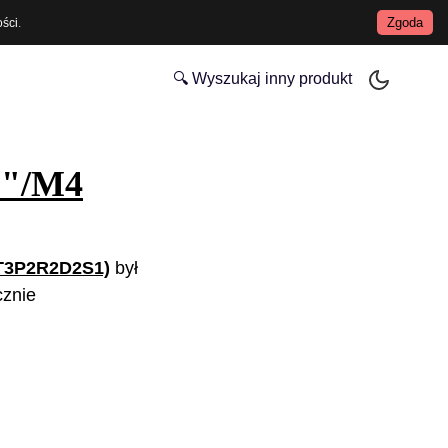
Zgoda
ości
.
🔍 Wyszukaj inny produkt
6"/M4
T3P2R2D2S1)
był
cznie