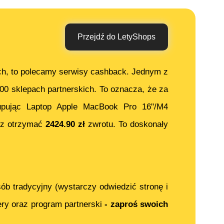
Przejdź do LetyShops
ch, to polecamy serwisy cashback. Jednym z
000 sklepach partnerskich. To oznacza, że za
upując
Laptop Apple MacBook Pro 16"/M4
sz otrzymać
2424.90
zł
zwrotu. To doskonały
ób tradycyjny (wystarczy odwiedzić stronę i
ery oraz program partnerski
- zaproś swoich