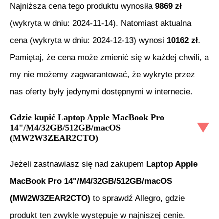
Najniższa cena tego produktu wynosiła
9869
zł
(wykryta w dniu:
2024-11-14
). Natomiast aktualna
cena (wykryta w dniu:
2024-12-13
) wynosi
10162
zł
.
Pamiętaj, że cena może zmienić się w każdej chwili, a
my nie możemy zagwarantować, że wykryte przez
nas oferty były jedynymi dostępnymi w internecie.
Gdzie kupić
Laptop Apple MacBook Pro
14"/M4/32GB/512GB/macOS
(MW2W3ZEAR2CTO)
Jeżeli zastnawiasz się nad zakupem
Laptop Apple
MacBook Pro 14"/M4/32GB/512GB/macOS
(MW2W3ZEAR2CTO)
to sprawdź Allegro, gdzie
produkt ten zwykle występuje w najniszej cenie.