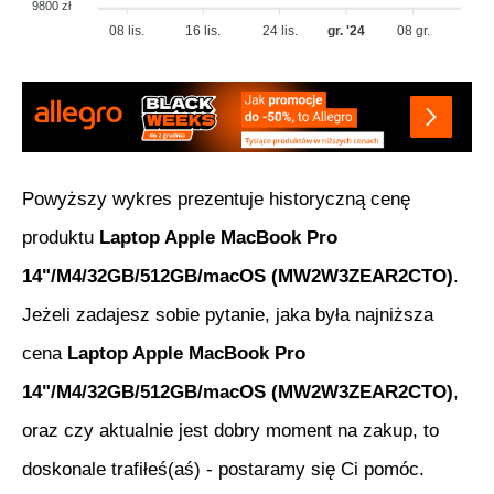
9800 zł
08 lis.
16 lis.
24 lis.
gr. '24
08 gr.
Powyższy wykres prezentuje historyczną cenę
produktu
Laptop Apple MacBook Pro
14"/M4/32GB/512GB/macOS (MW2W3ZEAR2CTO)
.
Jeżeli zadajesz sobie pytanie, jaka była najniższa
cena
Laptop Apple MacBook Pro
14"/M4/32GB/512GB/macOS (MW2W3ZEAR2CTO)
,
oraz czy aktualnie jest dobry moment na zakup, to
doskonale trafiłeś(aś) - postaramy się Ci pomóc.