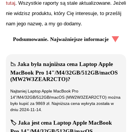
tutaj
. Wszystkie raporty są stale aktualizowane. Jeżeli
nie widzisz produktu, który Cię interesuje, to prześlij
nam jego nazwę, a my go dodamy.
Podsumowanie. Najważniejsze informacje
📉
Jaka była najniższa cena
Laptop Apple
MacBook Pro 14"/M4/32GB/512GB/macOS
(MW2W3ZEAR2CTO)
?
Najtaniej
Laptop Apple MacBook Pro
14"/M4/32GB/512GB/macOS (MW2W3ZEAR2CTO)
można
było kupić za
9869
zł. Najniższa cena wykryta została w
dniu
2024-11-14
.
🏷️
Jaka jest cena
Laptop Apple MacBook
Pro 14"/M4/32GB/512GB/macOS