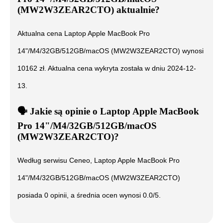
(MW2W3ZEAR2CTO)
aktualnie?
Aktualna cena
Laptop Apple MacBook Pro
14"/M4/32GB/512GB/macOS (MW2W3ZEAR2CTO)
wynosi
10162
zł. Aktualna cena wykryta została w dniu
2024-12-
13
.
🗣️
️ Jakie są opinie o
Laptop Apple MacBook
Pro 14"/M4/32GB/512GB/macOS
(MW2W3ZEAR2CTO)
?
Według serwisu Ceneo,
Laptop Apple MacBook Pro
14"/M4/32GB/512GB/macOS (MW2W3ZEAR2CTO)
posiada
0
opinii, a średnia ocen wynosi
0.0
/5.