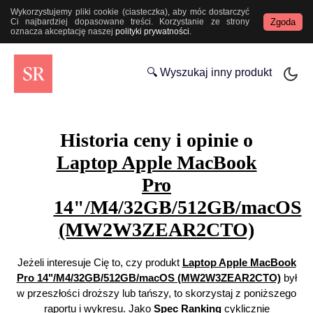
Wykorzystujemy pliki cookie (ciasteczka), aby móc dostarczyć
Zgoda
Ci najbardziej dopasowane treści. Korzystanie ze strony
oznacza akceptację naszej
polityki prywatności
.
🔍 Wyszukaj inny produkt
Historia ceny i opinie o
Laptop Apple MacBook
Pro
14"/M4/32GB/512GB/macOS
(MW2W3ZEAR2CTO)
Jeżeli interesuje Cię to, czy produkt
Laptop Apple MacBook
Pro 14"/M4/32GB/512GB/macOS (MW2W3ZEAR2CTO)
był
w przeszłości droższy lub tańszy, to skorzystaj z poniższego
raportu i wykresu. Jako
Spec Ranking
cyklicznie