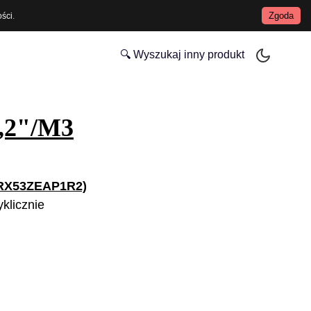
Zgoda
ości
.
🔍 Wyszukaj inny produkt
4,2"/M3
MRX53ZEAP1R2)
klicznie