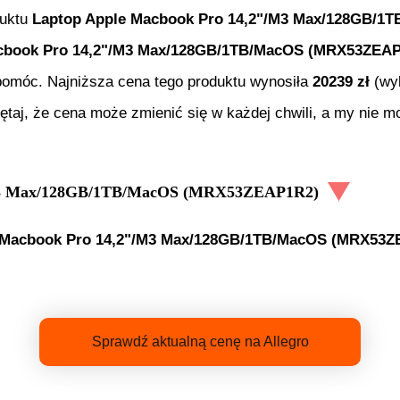
duktu
Laptop Apple Macbook Pro 14,2"/M3 Max/128GB/
cbook Pro 14,2"/M3 Max/128GB/1TB/MacOS (MRX53ZEA
i pomóc. Najniższa cena tego produktu wynosiła
20239
zł
(wyk
ętaj, że cena może zmienić się w każdej chwili, a my nie 
/M3 Max/128GB/1TB/MacOS (MRX53ZEAP1R2)
 Macbook Pro 14,2"/M3 Max/128GB/1TB/MacOS (MRX53Z
Sprawdź aktualną cenę na Allegro