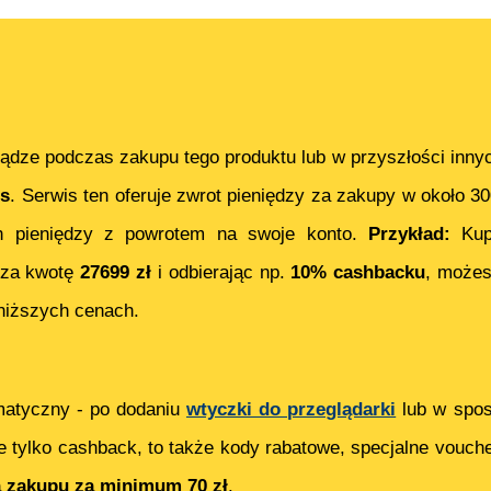
ądze podczas zakupu tego produktu lub w przyszłości inny
s
. Serwis ten oferuje zwrot pieniędzy za zakupy w około 3
 pieniędzy z powrotem na swoje konto.
Przykład:
Ku
za kwotę
27699
zł
i odbierając np.
10% cashbacku
, może
niższych cenach.
matyczny - po dodaniu
wtyczki do przeglądarki
lub w spos
e tylko cashback, to także kody rabatowe, specjalne vouch
ą zakupu za minimum 70 zł
.