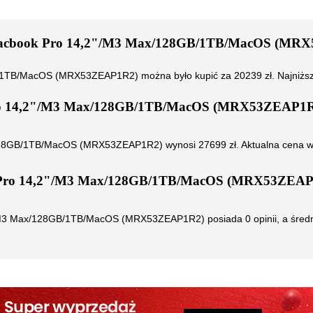
Macbook Pro 14,2"/M3 Max/128GB/1TB/MacOS (MR
GB/1TB/MacOS (MRX53ZEAP1R2)
można było kupić za
20239
zł. Najniżs
ro 14,2"/M3 Max/128GB/1TB/MacOS (MRX53ZEAP1
/128GB/1TB/MacOS (MRX53ZEAP1R2)
wynosi
27699
zł. Aktualna cena w
 Pro 14,2"/M3 Max/128GB/1TB/MacOS (MRX53ZEAP
"/M3 Max/128GB/1TB/MacOS (MRX53ZEAP1R2)
posiada
0
opinii, a śre