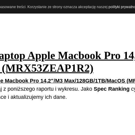
opasowane treści. Korzystanie ze strony oznacza akceptację naszej
polityki prywatn
aptop Apple Macbook Pro 1
S (MRX53ZEAP1R2)
le Macbook Pro 14,2"/M3 Max/128GB/1TB/MacOS (
aj z poniższego raportu i wykresu. Jako
Spec Ranking
cy
e i aktualizujemy ich dane.