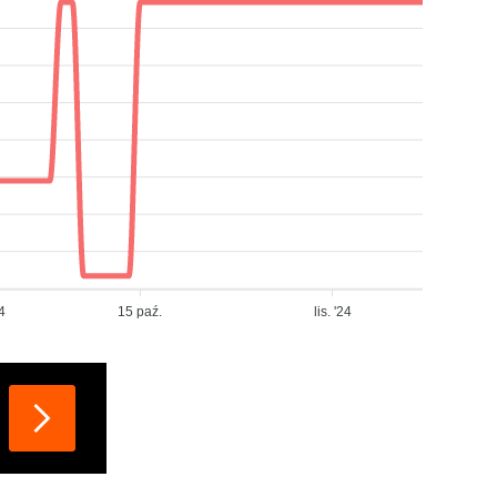
4
15 paź.
lis. '24