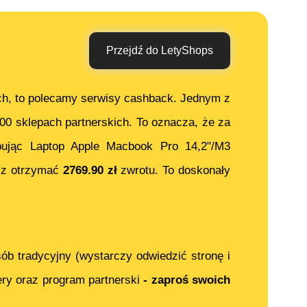
Przejdź do LetyShops
ch, to polecamy serwisy cashback. Jednym z
000 sklepach partnerskich. To oznacza, że za
pując
Laptop Apple Macbook Pro 14,2"/M3
sz otrzymać
2769.90
zł
zwrotu. To doskonały
ób tradycyjny (wystarczy odwiedzić stronę i
ery oraz program partnerski
- zaproś swoich