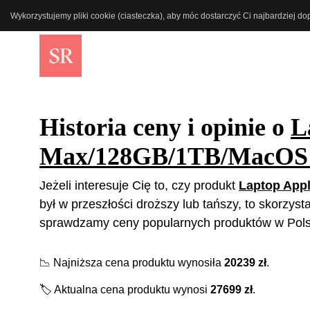
Wykorzystujemy pliki cookie (ciasteczka), aby móc dostarczyć Ci najbardziej d
Historia ceny i opinie o
L
Max/128GB/1TB/MacO
Jeżeli interesuje Cię to, czy produkt
Laptop App
był w przeszłości droższy lub tańszy, to skorzyst
sprawdzamy ceny popularnych produktów w Polsc
📉
Najniższa cena produktu wynosiła
20239
zł
.
🏷️
Aktualna cena produktu wynosi
27699
zł
.