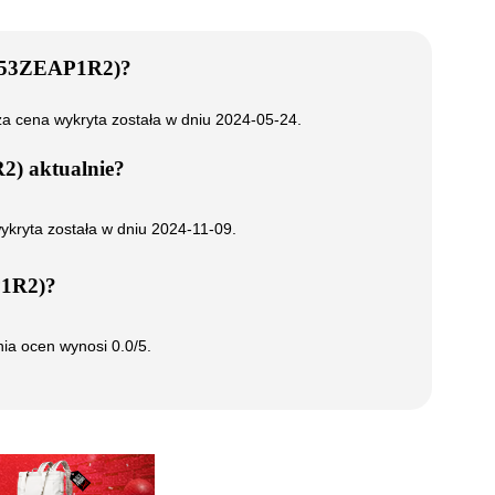
X53ZEAP1R2)
?
za cena wykryta została w dniu
2024-05-24
.
R2)
aktualnie?
ykryta została w dniu
2024-11-09
.
1R2)
?
dnia ocen wynosi
0.0
/5.