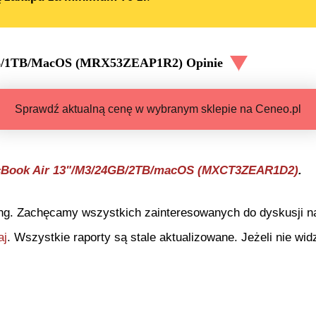
8GB/1TB/MacOS (MRX53ZEAP1R2)
Opinie
Sprawdź aktualną cenę w wybranym sklepie na Ceneo.pl
cBook Air 13"/M3/24GB/2TB/macOS (MXCT3ZEAR1D2)
.
ng. Zachęcamy wszystkich zainteresowanych do dyskusji na 
aj
. Wszystkie raporty są stale aktualizowane. Jeżeli nie widz