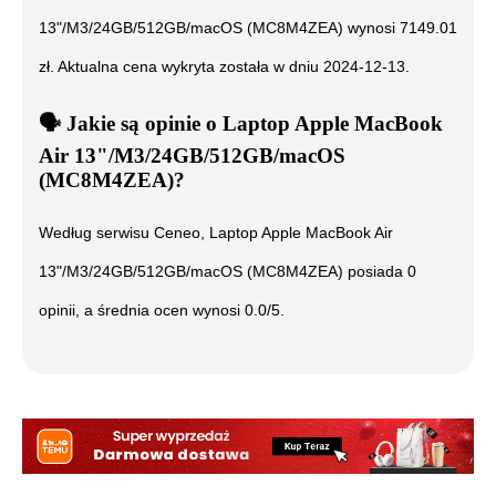
13"/M3/24GB/512GB/macOS (MC8M4ZEA)
wynosi
7149.01
zł. Aktualna cena wykryta została w dniu
2024-12-13
.
🗣️
️ Jakie są opinie o
Laptop Apple MacBook
Air 13"/M3/24GB/512GB/macOS
(MC8M4ZEA)
?
Według serwisu Ceneo,
Laptop Apple MacBook Air
13"/M3/24GB/512GB/macOS (MC8M4ZEA)
posiada
0
opinii, a średnia ocen wynosi
0.0
/5.