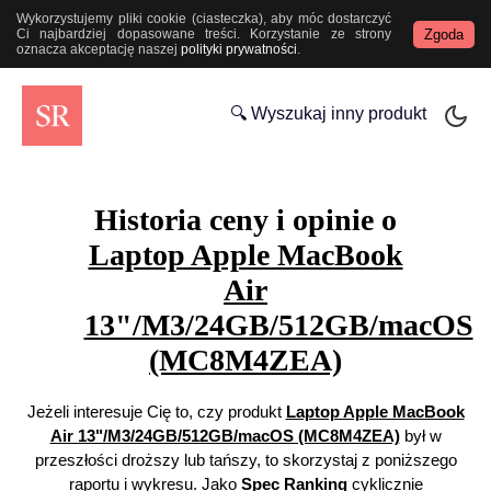
Wykorzystujemy pliki cookie (ciasteczka), aby móc dostarczyć
Zgoda
Ci najbardziej dopasowane treści. Korzystanie ze strony
oznacza akceptację naszej
polityki prywatności
.
🔍 Wyszukaj inny produkt
Historia ceny i opinie o
Laptop Apple MacBook
Air
13"/M3/24GB/512GB/macOS
(MC8M4ZEA)
Jeżeli interesuje Cię to, czy produkt
Laptop Apple MacBook
Air 13"/M3/24GB/512GB/macOS (MC8M4ZEA)
był w
przeszłości droższy lub tańszy, to skorzystaj z poniższego
raportu i wykresu. Jako
Spec Ranking
cyklicznie