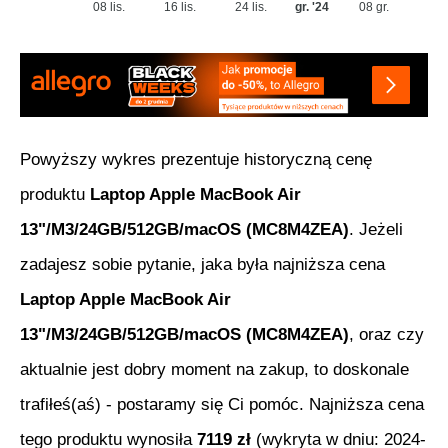
08 lis.
16 lis.
24 lis.
gr. '24
08 gr.
Powyższy wykres prezentuje historyczną cenę
produktu
Laptop Apple MacBook Air
13"/M3/24GB/512GB/macOS (MC8M4ZEA)
. Jeżeli
zadajesz sobie pytanie, jaka była najniższa cena
Laptop Apple MacBook Air
13"/M3/24GB/512GB/macOS (MC8M4ZEA)
, oraz czy
aktualnie jest dobry moment na zakup, to doskonale
trafiłeś(aś) - postaramy się Ci pomóc. Najniższa cena
tego produktu wynosiła
7119
zł
(wykryta w dniu:
2024-