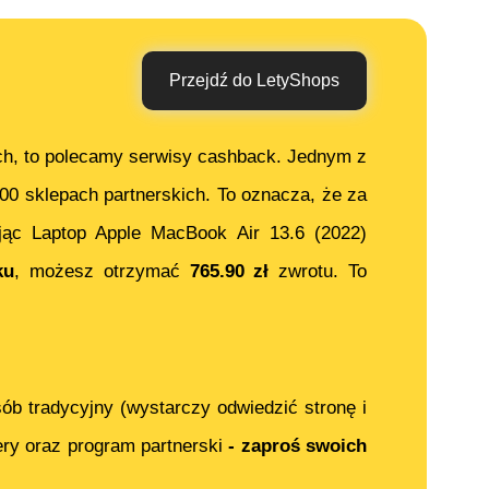
Przejdź do LetyShops
ch, to polecamy serwisy cashback. Jednym z
000 sklepach partnerskich. To oznacza, że za
jąc
Laptop Apple MacBook Air 13.6 (2022)
ku
, możesz otrzymać
765.90
zł
zwrotu. To
ób tradycyjny (wystarczy odwiedzić stronę i
ery oraz program partnerski
- zaproś swoich