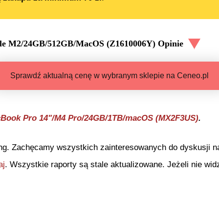
pple M2/24GB/512GB/MacOS (Z1610006Y)
Opinie
Sprawdź aktualną cenę w wybranym sklepie na Ceneo.pl
cBook Pro 14"/M4 Pro/24GB/1TB/macOS (MX2F3US)
.
ng. Zachęcamy wszystkich zainteresowanych do dyskusji na 
aj
. Wszystkie raporty są stale aktualizowane. Jeżeli nie widz