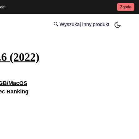
Zgoda
ości
.
🔍 Wyszukaj inny produkt
6 (2022)
12GB/MacOS
ec Ranking