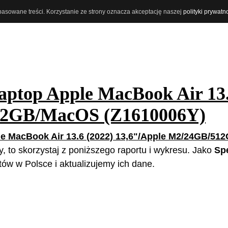
opasowane treści. Korzystanie ze strony oznacza akceptację naszej
polityki prywatn
aptop Apple MacBook Air 13.
12GB/MacOS (Z1610006Y)
le MacBook Air 13.6 (2022) 13,6"/Apple M2/24GB/5
y, to skorzystaj z poniższego raportu i wykresu. Jako
Sp
ów w Polsce i aktualizujemy ich dane.