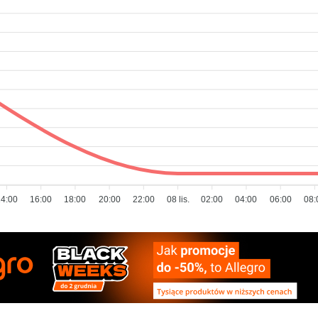
14:00
16:00
18:00
20:00
22:00
08 lis.
02:00
04:00
06:00
08: