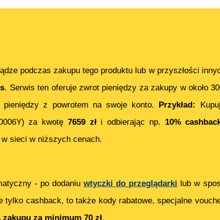
ądze podczas zakupu tego produktu lub w przyszłości inny
s
. Serwis ten oferuje zwrot pieniędzy za zakupy w około 3
 pieniędzy z powrotem na swoje konto.
Przykład:
Kupu
0006Y)
za kwotę
7659
zł
i odbierając np.
10% cashbac
w sieci w niższych cenach.
matyczny - po dodaniu
wtyczki do przeglądarki
lub w spos
e tylko cashback, to także kody rabatowe, specjalne vouch
ą zakupu za minimum 70 zł
.