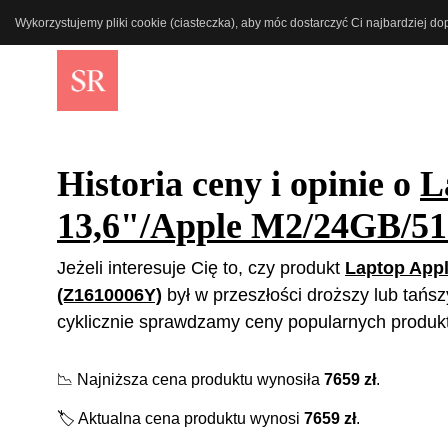
Wykorzystujemy pliki cookie (ciasteczka), aby móc dostarczyć Ci najbardziej d
Historia ceny i opinie o
L
13,6"/Apple M2/24GB/5
Jeżeli interesuje Cię to, czy produkt
Laptop App
(Z1610006Y)
był w przeszłości droższy lub tańsz
cyklicznie sprawdzamy ceny popularnych produkt
📉
Najniższa cena produktu wynosiła
7659
zł
.
🏷️
Aktualna cena produktu wynosi
7659
zł
.