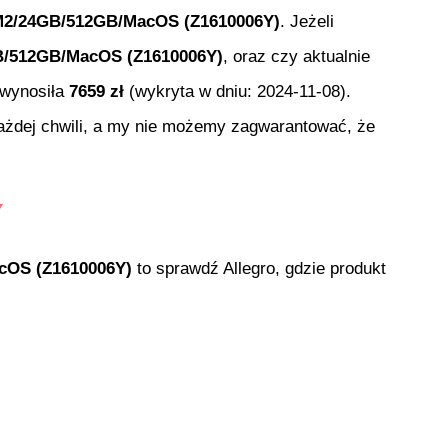
e M2/24GB/512GB/MacOS (Z1610006Y)
. Jeżeli
GB/512GB/MacOS (Z1610006Y)
, oraz czy aktualnie
 wynosiła
7659
zł
(wykryta w dniu:
2024-11-08
).
każdej chwili, a my nie możemy zagwarantować, że
acOS (Z1610006Y)
to sprawdź Allegro, gdzie produkt