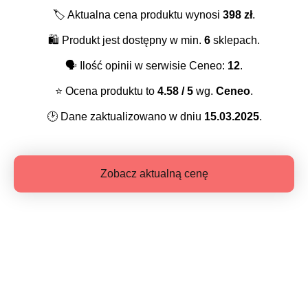
🏷️
Aktualna cena produktu wynosi
398
zł
.
🛍️
Produkt jest dostępny w min.
6
sklepach.
🗣️
Ilość opinii w serwisie Ceneo:
12
.
⭐️
Ocena produktu to
4.58
/ 5
wg.
Ceneo
.
🕑
Dane zaktualizowano w dniu
15.03.2025
.
Zobacz aktualną cenę