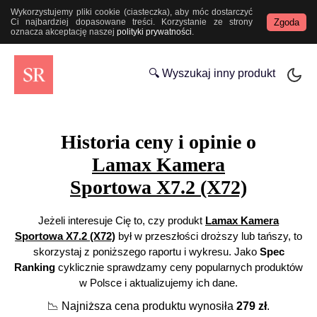
Wykorzystujemy pliki cookie (ciasteczka), aby móc dostarczyć
Zgoda
Ci najbardziej dopasowane treści. Korzystanie ze strony
oznacza akceptację naszej
polityki prywatności
.
🔍 Wyszukaj inny produkt
Historia ceny i opinie o
Lamax Kamera
Sportowa X7.2 (X72)
Jeżeli interesuje Cię to, czy produkt
Lamax Kamera
Sportowa X7.2 (X72)
był w przeszłości droższy lub tańszy, to
skorzystaj z poniższego raportu i wykresu. Jako
Spec
Ranking
cyklicznie sprawdzamy ceny popularnych produktów
w Polsce i aktualizujemy ich dane.
📉
Najniższa cena produktu wynosiła
279
zł
.