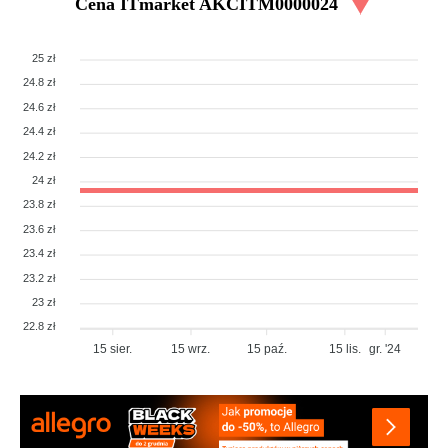
Cena
ITmarket AKCITM0000024
25 zł
24.8 zł
24.6 zł
24.4 zł
24.2 zł
24 zł
23.8 zł
23.6 zł
23.4 zł
23.2 zł
23 zł
22.8 zł
15 sier.
15 wrz.
15 paź.
15 lis.
gr. '24