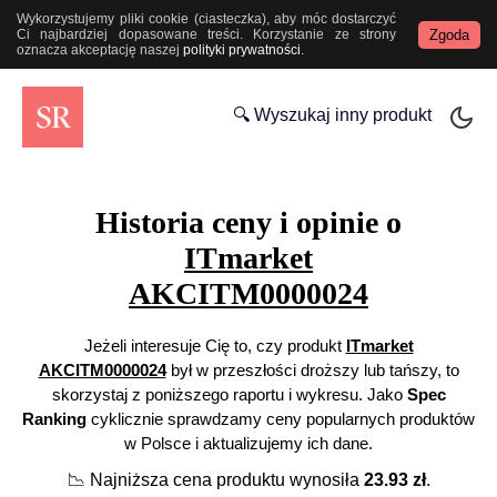
Wykorzystujemy pliki cookie (ciasteczka), aby móc dostarczyć
Zgoda
Ci najbardziej dopasowane treści. Korzystanie ze strony
oznacza akceptację naszej
polityki prywatności
.
🔍 Wyszukaj inny produkt
Historia ceny i opinie o
ITmarket
AKCITM0000024
Jeżeli interesuje Cię to, czy produkt
ITmarket
AKCITM0000024
był w przeszłości droższy lub tańszy, to
skorzystaj z poniższego raportu i wykresu. Jako
Spec
Ranking
cyklicznie sprawdzamy ceny popularnych produktów
w Polsce i aktualizujemy ich dane.
📉
Najniższa cena produktu wynosiła
23.93
zł
.