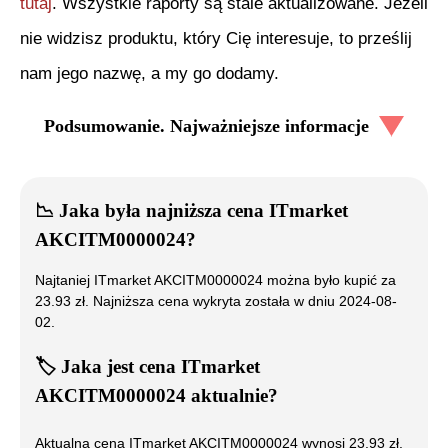
tutaj
. Wszystkie raporty są stale aktualizowane. Jeżeli
nie widzisz produktu, który Cię interesuje, to prześlij
nam jego nazwę, a my go dodamy.
Podsumowanie. Najważniejsze informacje
📉
Jaka była najniższa cena
ITmarket
AKCITM0000024
?
Najtaniej
ITmarket AKCITM0000024
można było kupić za
23.93
zł. Najniższa cena wykryta została w dniu
2024-08-
02
.
🏷️
Jaka jest cena
ITmarket
AKCITM0000024
aktualnie?
Aktualna cena
ITmarket AKCITM0000024
wynosi
23.93
zł.