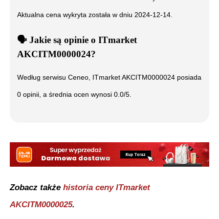
Aktualna cena wykryta została w dniu
2024-12-14
.
🗣️
️ Jakie są opinie o
ITmarket
AKCITM0000024
?
Według serwisu Ceneo,
ITmarket AKCITM0000024
posiada
0
opinii, a średnia ocen wynosi
0.0
/5.
Zobacz także
historia ceny
ITmarket
AKCITM0000025
.