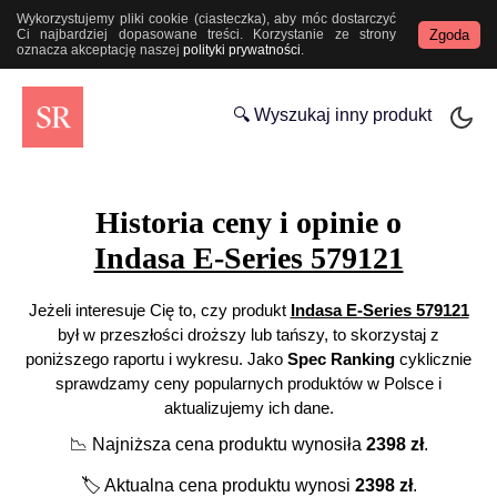
Wykorzystujemy pliki cookie (ciasteczka), aby móc dostarczyć
Zgoda
Ci najbardziej dopasowane treści. Korzystanie ze strony
oznacza akceptację naszej
polityki prywatności
.
🔍 Wyszukaj inny produkt
Historia ceny i opinie o
Indasa E-Series 579121
Jeżeli interesuje Cię to, czy produkt
Indasa E-Series 579121
był w przeszłości droższy lub tańszy, to skorzystaj z
poniższego raportu i wykresu. Jako
Spec Ranking
cyklicznie
sprawdzamy ceny popularnych produktów w Polsce i
aktualizujemy ich dane.
📉
Najniższa cena produktu wynosiła
2398
zł
.
🏷️
Aktualna cena produktu wynosi
2398
zł
.