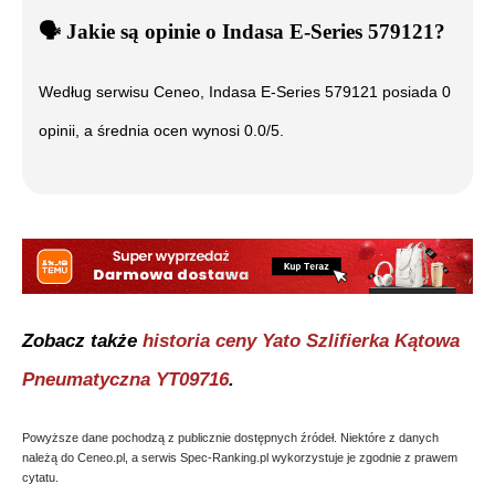
🗣️
️ Jakie są opinie o
Indasa E-Series 579121
?
Według serwisu Ceneo,
Indasa E-Series 579121
posiada
0
opinii, a średnia ocen wynosi
0.0
/5.
Zobacz także
historia ceny
Yato Szlifierka Kątowa
Pneumatyczna YT09716
.
Powyższe dane pochodzą z publicznie dostępnych źródeł. Niektóre z danych
należą do Ceneo.pl, a serwis Spec-Ranking.pl wykorzystuje je zgodnie z prawem
cytatu.