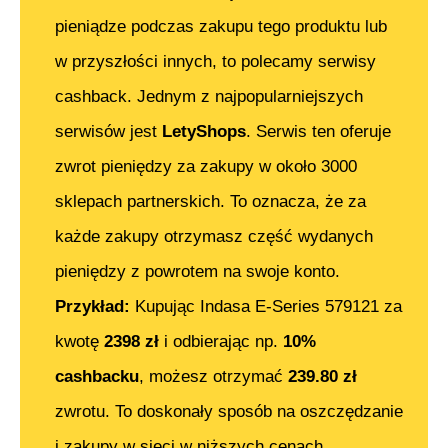
pieniądze podczas zakupu tego produktu lub
w przyszłości innych, to polecamy serwisy
cashback. Jednym z najpopularniejszych
serwisów jest
LetyShops
. Serwis ten oferuje
zwrot pieniędzy za zakupy w około 3000
sklepach partnerskich. To oznacza, że za
każde zakupy otrzymasz część wydanych
pieniędzy z powrotem na swoje konto.
Przykład:
Kupując
Indasa E-Series 579121
za
kwotę
2398
zł
i odbierając np.
10%
cashbacku
, możesz otrzymać
239.80
zł
zwrotu. To doskonały sposób na oszczędzanie
i zakupy w sieci w niższych cenach.