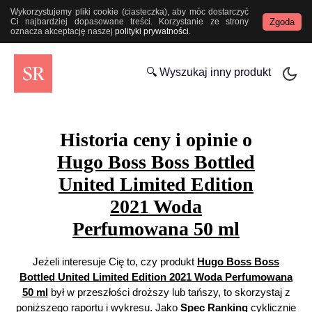
Wykorzystujemy pliki cookie (ciasteczka), aby móc dostarczyć
Zgoda
Ci najbardziej dopasowane treści. Korzystanie ze strony
oznacza akceptację naszej
polityki prywatności
.
🔍 Wyszukaj inny produkt
Historia ceny i opinie o
Hugo Boss Boss Bottled
United Limited Edition
2021 Woda
Perfumowana 50 ml
Jeżeli interesuje Cię to, czy produkt
Hugo Boss Boss
Bottled United Limited Edition 2021 Woda Perfumowana
50 ml
był w przeszłości droższy lub tańszy, to skorzystaj z
poniższego raportu i wykresu. Jako
Spec Ranking
cyklicznie