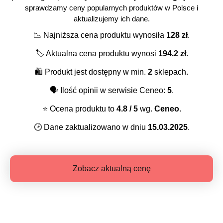
sprawdzamy ceny popularnych produktów w Polsce i
aktualizujemy ich dane.
📉
Najniższa cena produktu wynosiła
128
zł
.
🏷️
Aktualna cena produktu wynosi
194.2
zł
.
🛍️
Produkt jest dostępny w min.
2
sklepach.
🗣️
Ilość opinii w serwisie Ceneo:
5
.
⭐️
Ocena produktu to
4.8
/ 5
wg.
Ceneo
.
🕑
Dane zaktualizowano w dniu
15.03.2025
.
Zobacz aktualną cenę