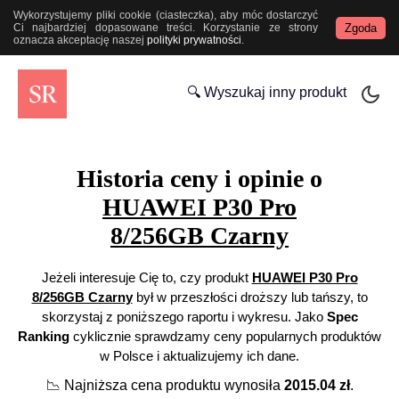
Wykorzystujemy pliki cookie (ciasteczka), aby móc dostarczyć
Zgoda
Ci najbardziej dopasowane treści. Korzystanie ze strony
oznacza akceptację naszej
polityki prywatności
.
🔍 Wyszukaj inny produkt
Historia ceny i opinie o
HUAWEI P30 Pro
8/256GB Czarny
Jeżeli interesuje Cię to, czy produkt
HUAWEI P30 Pro
8/256GB Czarny
był w przeszłości droższy lub tańszy, to
skorzystaj z poniższego raportu i wykresu. Jako
Spec
Ranking
cyklicznie sprawdzamy ceny popularnych produktów
w Polsce i aktualizujemy ich dane.
📉
Najniższa cena produktu wynosiła
2015.04
zł
.