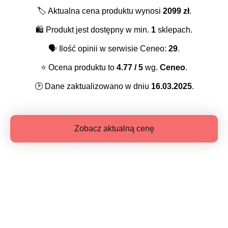
🏷️
Aktualna cena produktu wynosi
2099
zł
.
🛍️
Produkt jest dostępny w min.
1
sklepach.
🗣️
Ilość opinii w serwisie Ceneo:
29
.
⭐️
Ocena produktu to
4.77
/ 5
wg.
Ceneo
.
🕑
Dane zaktualizowano w dniu
16.03.2025
.
Zobacz aktualną cenę