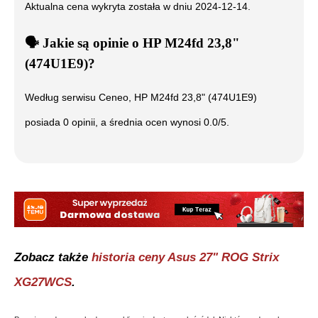
Aktualna cena wykryta została w dniu
2024-12-14
.
🗣️
️ Jakie są opinie o
HP M24fd 23,8"
(474U1E9)
?
Według serwisu Ceneo,
HP M24fd 23,8" (474U1E9)
posiada
0
opinii, a średnia ocen wynosi
0.0
/5.
Zobacz także
historia ceny
Asus 27" ROG Strix
XG27WCS
.