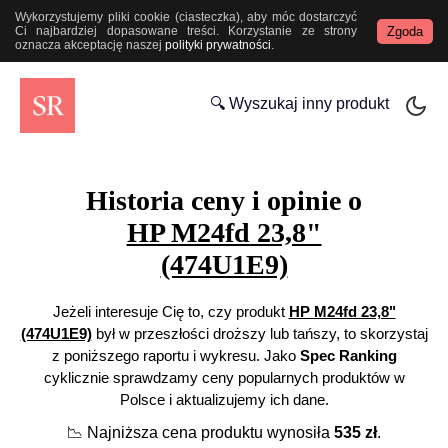
Wykorzystujemy pliki cookie (ciasteczka), aby móc dostarczyć
Zgoda
Ci najbardziej dopasowane treści. Korzystanie ze strony
oznacza akceptację naszej
polityki prywatności
.
🔍 Wyszukaj inny produkt
Historia ceny i opinie o
HP M24fd 23,8"
(474U1E9)
Jeżeli interesuje Cię to, czy produkt
HP M24fd 23,8"
(474U1E9)
był w przeszłości droższy lub tańszy, to skorzystaj
z poniższego raportu i wykresu. Jako
Spec Ranking
cyklicznie sprawdzamy ceny popularnych produktów w
Polsce i aktualizujemy ich dane.
📉
Najniższa cena produktu wynosiła
535
zł
.