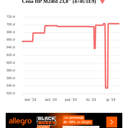
Cena
HP M24fd 23,8" (474U1E9)
720 zł
700 zł
680 zł
660 zł
640 zł
620 zł
600 zł
580 zł
560 zł
540 zł
520 zł
sier. '24
wrz. '24
paź. '24
lis. '24
gr. '24