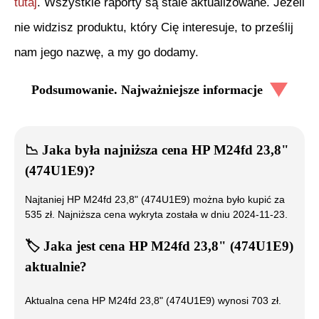
tutaj
. Wszystkie raporty są stale aktualizowane. Jeżeli
nie widzisz produktu, który Cię interesuje, to prześlij
nam jego nazwę, a my go dodamy.
Podsumowanie. Najważniejsze informacje
📉
Jaka była najniższa cena
HP M24fd 23,8"
(474U1E9)
?
Najtaniej
HP M24fd 23,8" (474U1E9)
można było kupić za
535
zł. Najniższa cena wykryta została w dniu
2024-11-23
.
🏷️
Jaka jest cena
HP M24fd 23,8" (474U1E9)
aktualnie?
Aktualna cena
HP M24fd 23,8" (474U1E9)
wynosi
703
zł.