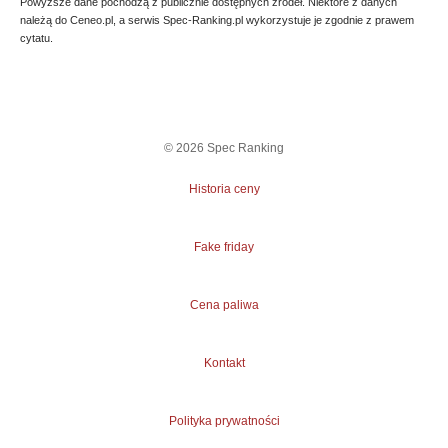
Powyższe dane pochodzą z publicznie dostępnych źródeł. Niektóre z danych
należą do Ceneo.pl, a serwis Spec-Ranking.pl wykorzystuje je zgodnie z prawem
cytatu.
©
2026
Spec Ranking
Historia ceny
Fake friday
Cena paliwa
Kontakt
Polityka prywatności