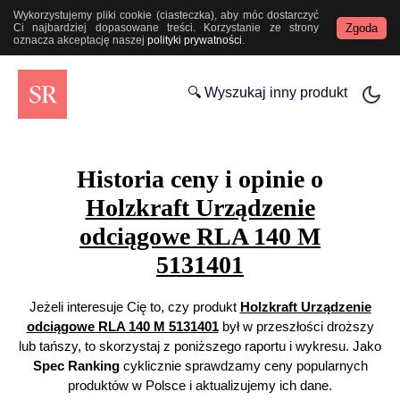
Wykorzystujemy pliki cookie (ciasteczka), aby móc dostarczyć
Zgoda
Ci najbardziej dopasowane treści. Korzystanie ze strony
oznacza akceptację naszej
polityki prywatności
.
🔍 Wyszukaj inny produkt
Historia ceny i opinie o
Holzkraft Urządzenie
odciągowe RLA 140 M
5131401
Jeżeli interesuje Cię to, czy produkt
Holzkraft Urządzenie
odciągowe RLA 140 M 5131401
był w przeszłości droższy
lub tańszy, to skorzystaj z poniższego raportu i wykresu. Jako
Spec Ranking
cyklicznie sprawdzamy ceny popularnych
produktów w Polsce i aktualizujemy ich dane.