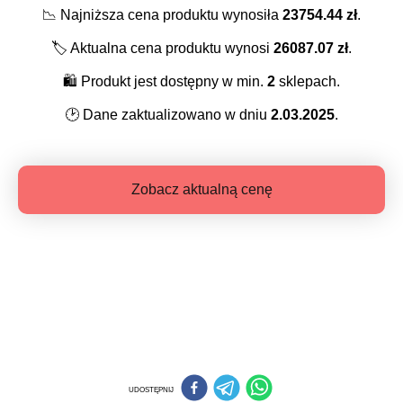
📉
Najniższa cena produktu wynosiła
23754.44
zł
.
🏷️
Aktualna cena produktu wynosi
26087.07
zł
.
🛍️
Produkt jest dostępny w min.
2
sklepach.
🕑
Dane zaktualizowano w dniu
2.03.2025
.
Zobacz aktualną cenę
UDOSTĘPNIJ