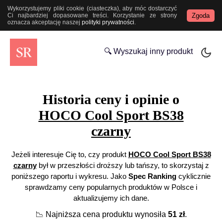
Wykorzystujemy pliki cookie (ciasteczka), aby móc dostarczyć
Zgoda
Ci najbardziej dopasowane treści. Korzystanie ze strony
oznacza akceptację naszej
polityki prywatności
.
🔍 Wyszukaj inny produkt
Historia ceny i opinie o
HOCO Cool Sport BS38
czarny
Jeżeli interesuje Cię to, czy produkt
HOCO Cool Sport BS38
czarny
był w przeszłości droższy lub tańszy, to skorzystaj z
poniższego raportu i wykresu. Jako
Spec Ranking
cyklicznie
sprawdzamy ceny popularnych produktów w Polsce i
aktualizujemy ich dane.
📉
Najniższa cena produktu wynosiła
51
zł
.