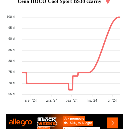
Cena
HOCO Cool Sport BS38 czarny
100 zł
95 zł
90 zł
85 zł
80 zł
75 zł
70 zł
65 zł
sier. '24
wrz. '24
paź. '24
lis. '24
gr. '24