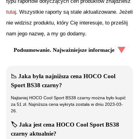
typu raportów dotyczących cen produktów znajdziesz
tutaj
. Wszystkie raporty są stale aktualizowane. Jeżeli
nie widzisz produktu, który Cię interesuje, to prześlij
nam jego nazwę, a my go dodamy.
Podsumowanie. Najważniejsze informacje
📉
Jaka była najniższa cena
HOCO Cool
Sport BS38 czarny
?
Najtaniej
HOCO Cool Sport BS38 czarny
można było kupić
za
51
zł. Najniższa cena wykryta została w dniu
2023-03-
26
.
🏷️
Jaka jest cena
HOCO Cool Sport BS38
czarny
aktualnie?