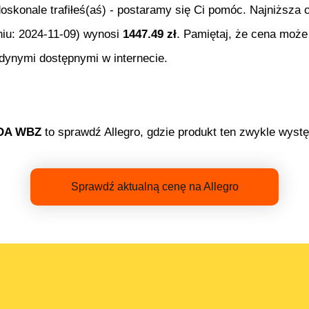
doskonale trafiłeś(aś) - postaramy się Ci pomóc. Najniższa
niu:
2024-11-09
) wynosi
1447.49
zł
. Pamiętaj, że cena może
edynymi dostępnymi w internecie.
DA WBZ
to sprawdź Allegro, gdzie produkt ten zwykle wystę
Sprawdź aktualną cenę na Allegro