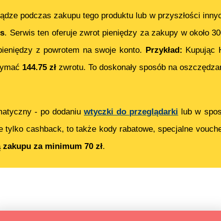
ądze podczas zakupu tego produktu lub w przyszłości inny
s
. Serwis ten oferuje zwrot pieniędzy za zakupy w około 3
ieniędzy z powrotem na swoje konto.
Przykład:
Kupując
rzymać
144.75
zł
zwrotu. To doskonały sposób na oszczędzan
matyczny - po dodaniu
wtyczki do przeglądarki
lub w spos
e tylko cashback, to także kody rabatowe, specjalne vouch
ą zakupu za minimum 70 zł
.