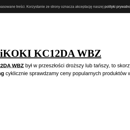
opasowane treści. Korzystanie ze strony oznacza akceptację naszej
polityki prywatn
iKOKI KC12DA WBZ
12DA WBZ
był w przeszłości droższy lub tańszy, to skorz
ng
cyklicznie sprawdzamy ceny popularnych produktów w