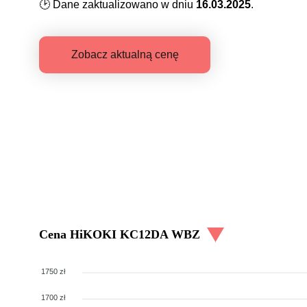
🕑
Dane zaktualizowano w dniu
16.03.2025
.
Zobacz aktualną cenę
Cena
HiKOKI KC12DA WBZ
1750 zł
1700 zł