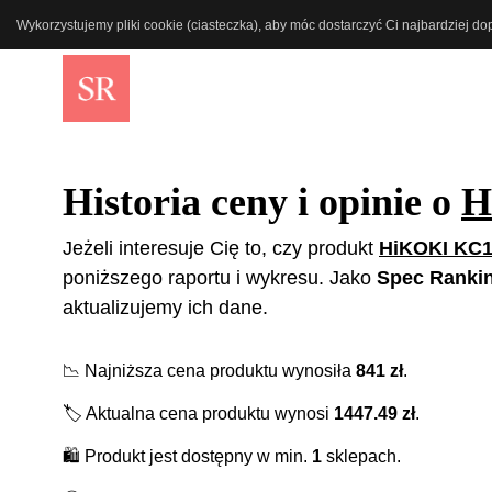
Wykorzystujemy pliki cookie (ciasteczka), aby móc dostarczyć Ci najbardziej d
Historia ceny i opinie o
H
Jeżeli interesuje Cię to, czy produkt
HiKOKI KC
poniższego raportu i wykresu. Jako
Spec Ranki
aktualizujemy ich dane.
📉
Najniższa cena produktu wynosiła
841
zł
.
🏷️
Aktualna cena produktu wynosi
1447.49
zł
.
🛍️
Produkt jest dostępny w min.
1
sklepach.