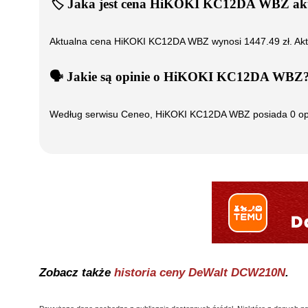
🏷️
Jaka jest cena
HiKOKI KC12DA WBZ
ak
Aktualna cena
HiKOKI KC12DA WBZ
wynosi
1447.49
zł. Ak
🗣️
️ Jakie są opinie o
HiKOKI KC12DA WBZ
Według serwisu Ceneo,
HiKOKI KC12DA WBZ
posiada
0
op
Zobacz także
historia ceny
DeWalt DCW210N
.