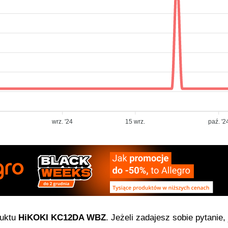
wrz. '24
15 wrz.
paź. '2
duktu
HiKOKI KC12DA WBZ
. Jeżeli zadajesz sobie pytanie