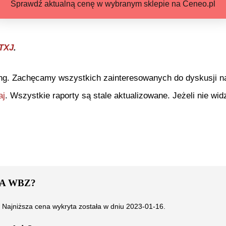
Sprawdź aktualną cenę w wybranym sklepie na Ceneo.pl
TXJ
.
ng. Zachęcamy wszystkich zainteresowanych do dyskusji na 
aj
. Wszystkie raporty są stale aktualizowane. Jeżeli nie widz
DA WBZ
?
. Najniższa cena wykryta została w dniu
2023-01-16
.