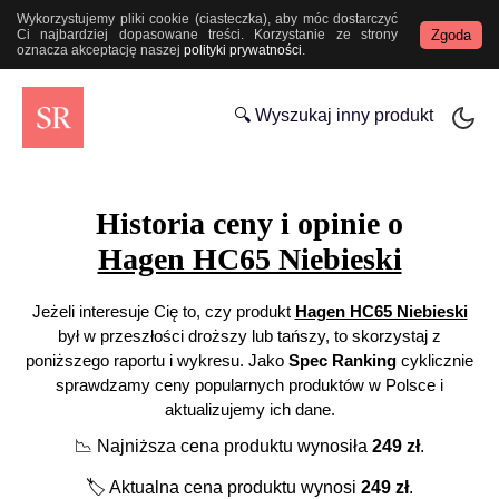
Wykorzystujemy pliki cookie (ciasteczka), aby móc dostarczyć
Zgoda
Ci najbardziej dopasowane treści. Korzystanie ze strony
oznacza akceptację naszej
polityki prywatności
.
🔍 Wyszukaj inny produkt
Historia ceny i opinie o
Hagen HC65 Niebieski
Jeżeli interesuje Cię to, czy produkt
Hagen HC65 Niebieski
był w przeszłości droższy lub tańszy, to skorzystaj z
poniższego raportu i wykresu. Jako
Spec Ranking
cyklicznie
sprawdzamy ceny popularnych produktów w Polsce i
aktualizujemy ich dane.
📉
Najniższa cena produktu wynosiła
249
zł
.
🏷️
Aktualna cena produktu wynosi
249
zł
.