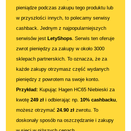
pieniądze podczas zakupu tego produktu lub
w przyszłości innych, to polecamy serwisy
cashback. Jednym z najpopularniejszych
serwisów jest
LetyShops
. Serwis ten oferuje
zwrot pieniędzy za zakupy w około 3000
sklepach partnerskich. To oznacza, że za
każde zakupy otrzymasz część wydanych
pieniędzy z powrotem na swoje konto.
Przykład:
Kupując
Hagen HC65 Niebieski
za
kwotę
249
zł
i odbierając np.
10% cashbacku
,
możesz otrzymać
24.90
zł
zwrotu. To
doskonały sposób na oszczędzanie i zakupy
w sieci w niższych cenach.