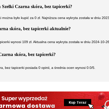
zelki Czarna skóra, bez tapicerki
?
i
można było kupić za
0
zł. Najniższa cena wykryta została w dniu
2023
na skóra, bez tapicerki
aktualnie?
icerki
wynosi
109
zł. Aktualna cena wykryta została w dniu
2024-10-2
arna skóra, bez tapicerki
?
, bez tapicerki
posiada
0
opinii, a średnia ocen wynosi
0.0
/5.