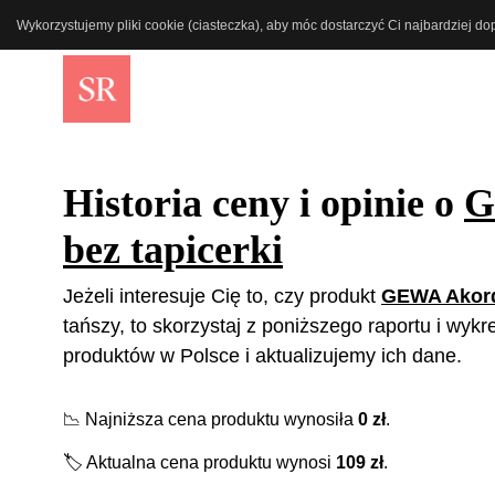
Wykorzystujemy pliki cookie (ciasteczka), aby móc dostarczyć Ci najbardziej d
Historia ceny i opinie o
G
bez tapicerki
Jeżeli interesuje Cię to, czy produkt
GEWA Akorde
tańszy, to skorzystaj z poniższego raportu i wyk
produktów w Polsce i aktualizujemy ich dane.
📉
Najniższa cena produktu wynosiła
0
zł
.
🏷️
Aktualna cena produktu wynosi
109
zł
.