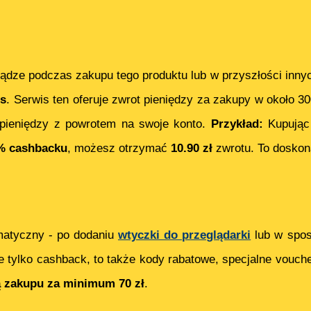
ądze podczas zakupu tego produktu lub w przyszłości inny
s
. Serwis ten oferuje zwrot pieniędzy za zakupy w około 3
pieniędzy z powrotem na swoje konto.
Przykład:
Kupują
% cashbacku
, możesz otrzymać
10.90
zł
zwrotu. To doskon
matyczny - po dodaniu
wtyczki do przeglądarki
lub w spos
e tylko cashback, to także kody rabatowe, specjalne vouch
ą zakupu za minimum 70 zł
.