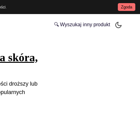
Zgoda
ości
.
🔍 Wyszukaj inny produkt
 skóra,
ści droższy lub
opularnych