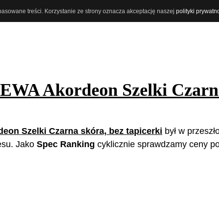
opasowane treści. Korzystanie ze strony oznacza akceptację naszej
polityki prywatn
EWA Akordeon Szelki Czarna
on Szelki Czarna skóra, bez tapicerki
był w przeszło
resu. Jako
Spec Ranking
cyklicznie sprawdzamy ceny p