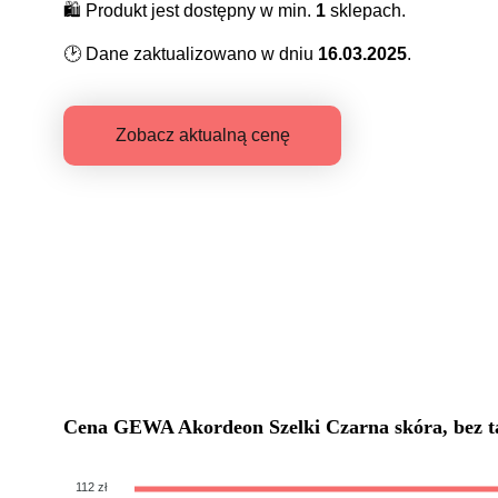
🛍️
Produkt jest dostępny w min.
1
sklepach.
🕑
Dane zaktualizowano w dniu
16.03.2025
.
Zobacz aktualną cenę
Cena
GEWA Akordeon Szelki Czarna skóra, bez t
112 zł