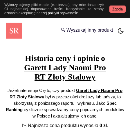
Wykorzystujemy pliki cookie (ciasteczka), aby móc dostarczyć
Zgoda
Ci najbardziej dopasowane treści. Korzystanie ze strony
oznacza akceptację naszej
polityki prywatności
.
🔍 Wyszukaj inny produkt
Historia ceny i opinie o
Garett Lady Naomi Pro
RT Złoty Stalowy
Jeżeli interesuje Cię to, czy produkt
Garett Lady Naomi Pro
RT Złoty Stalowy
był w przeszłości droższy lub tańszy, to
skorzystaj z poniższego raportu i wykresu. Jako
Spec
Ranking
cyklicznie sprawdzamy ceny popularnych produktów
w Polsce i aktualizujemy ich dane.
📉
Najniższa cena produktu wynosiła
0
zł
.