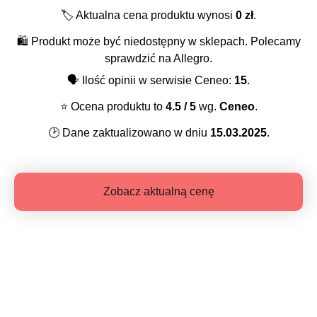
🏷️
Aktualna cena produktu wynosi
0
zł
.
🛍️
Produkt może być niedostępny w sklepach. Polecamy
sprawdzić na Allegro.
🗣️
Ilość opinii w serwisie Ceneo:
15
.
⭐️
Ocena produktu to
4.5
/ 5
wg.
Ceneo
.
🕑
Dane zaktualizowano w dniu
15.03.2025
.
Zobacz aktualną cenę