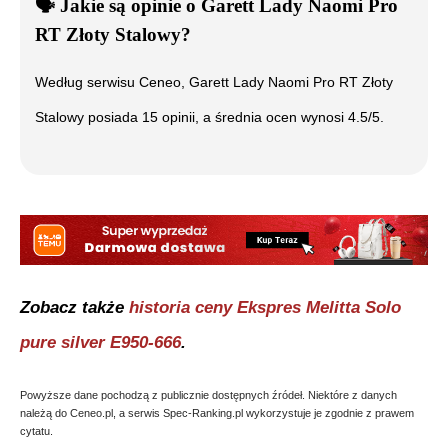
🗣️
️ Jakie są opinie o
Garett Lady Naomi Pro
RT Złoty Stalowy
?
Według serwisu Ceneo,
Garett Lady Naomi Pro RT Złoty
Stalowy
posiada
15
opinii, a średnia ocen wynosi
4.5
/5.
Zobacz także
historia ceny
Ekspres Melitta Solo
pure silver E950-666
.
Powyższe dane pochodzą z publicznie dostępnych źródeł. Niektóre z danych
należą do Ceneo.pl, a serwis Spec-Ranking.pl wykorzystuje je zgodnie z prawem
cytatu.