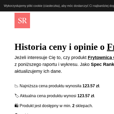
Wykorzystujemy pliki cookie (ciasteczka), aby móc dostarczyć Ci najbardziej d
Historia ceny i opinie o
F
Jeżeli interesuje Cię to, czy produkt
Frytownica 
z poniższego raportu i wykresu. Jako
Spec Rank
aktualizujemy ich dane.
📉
Najniższa cena produktu wynosiła
123.57
zł
.
🏷️
Aktualna cena produktu wynosi
123.57
zł
.
🛍️
Produkt jest dostępny w min.
2
sklepach.