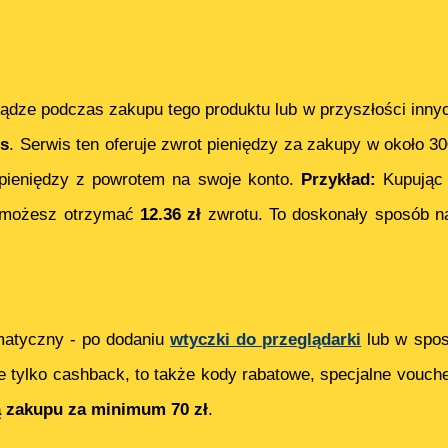
ądze podczas zakupu tego produktu lub w przyszłości inny
s
. Serwis ten oferuje zwrot pieniędzy za zakupy w około 3
ieniędzy z powrotem na swoje konto.
Przykład:
Kupują
 możesz otrzymać
12.36
zł
zwrotu. To doskonały sposób na
matyczny - po dodaniu
wtyczki do przeglądarki
lub w spos
e tylko cashback, to także kody rabatowe, specjalne vouch
ą zakupu za minimum 70 zł
.