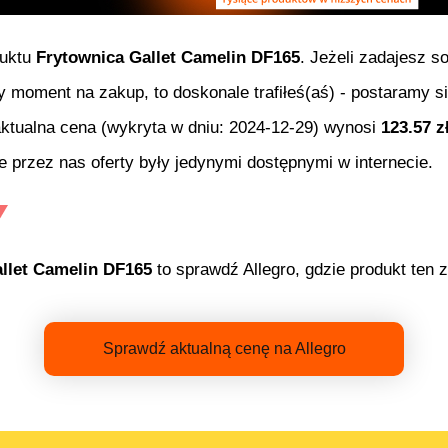
duktu
Frytownica Gallet Camelin DF165
. Jeżeli zadajesz s
bry moment na zakup, to doskonale trafiłeś(aś) - postaramy 
aktualna cena (wykryta w dniu:
2024-12-29
) wynosi
123.57
z
 przez nas oferty były jedynymi dostępnymi w internecie.
llet Camelin DF165
to sprawdź Allegro, gdzie produkt ten 
Sprawdź aktualną cenę na Allegro