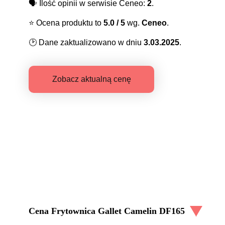
🗣️
Ilość opinii w serwisie Ceneo:
2
.
⭐️
Ocena produktu to
5.0
/ 5
wg.
Ceneo
.
🕑
Dane zaktualizowano w dniu
3.03.2025
.
Zobacz aktualną cenę
Cena
Frytownica Gallet Camelin DF165