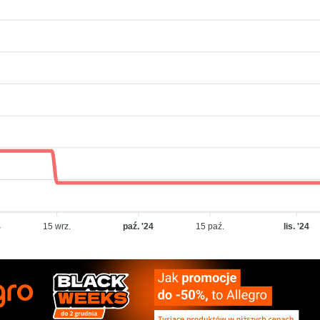
4
15 wrz.
paź. '24
15 paź.
lis. '24