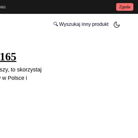
Zgoda
ości
.
🔍 Wyszukaj inny produkt
F165
szy, to skorzystaj
 w Polsce i