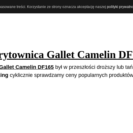
opasowane treści. Korzystanie ze strony oznacza akceptację naszej
polityki prywatn
rytownica Gallet Camelin D
Gallet Camelin DF165
był w przeszłości droższy lub tań
ing
cyklicznie sprawdzamy ceny popularnych produktów