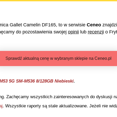
nica Gallet Camelin DF165
, to w serwisie
Ceneo
znajdz
hęcamy do pozostawienia swojej
opinii
lub
recenzji
o
Fry
Sprawdź aktualną cenę w wybranym sklepie na Ceneo.pl
M53 5G SM-M536 8/128GB Niebieski
.
ng. Zachęcamy wszystkich zainteresowanych do dyskusji na 
aj
. Wszystkie raporty są stale aktualizowane. Jeżeli nie widz