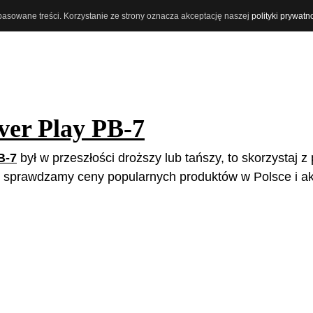
opasowane treści. Korzystanie ze strony oznacza akceptację naszej
polityki prywatn
ver Play PB-7
B-7
był w przeszłości droższy lub tańszy, to skorzystaj z
e sprawdzamy ceny popularnych produktów w Polsce i ak