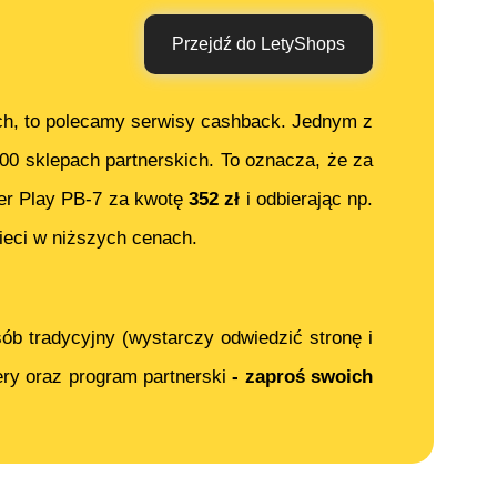
Przejdź do LetyShops
ch, to polecamy serwisy cashback. Jednym z
000 sklepach partnerskich. To oznacza, że za
er Play PB-7
za kwotę
352
zł
i odbierając np.
ieci w niższych cenach.
ób tradycyjny (wystarczy odwiedzić stronę i
ery oraz program partnerski
- zaproś swoich