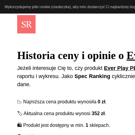
Wykorzystujemy pliki cookie (ciasteczka), aby móc dostarczyć Ci najbardziej d
Historia ceny i opinie o
E
Jeżeli interesuje Cię to, czy produkt
Ever Play P
raportu i wykresu. Jako
Spec Ranking
cykliczni
dane.
📉
Najniższa cena produktu wynosiła
0
zł
.
🏷️
Aktualna cena produktu wynosi
352
zł
.
🛍️
Produkt jest dostępny w min.
1
sklepach.