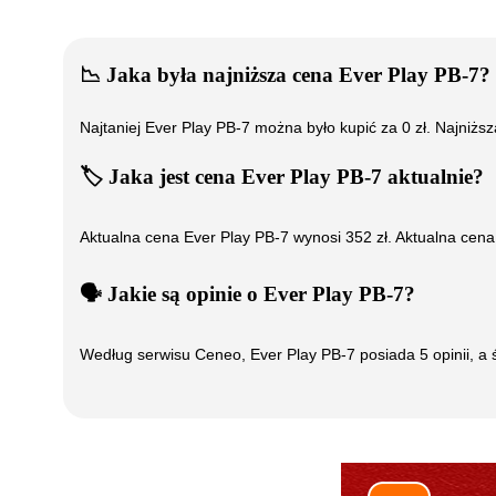
📉
Jaka była najniższa cena
Ever Play PB-7
?
Najtaniej
Ever Play PB-7
można było kupić za
0
zł. Najniżs
🏷️
Jaka jest cena
Ever Play PB-7
aktualnie?
Aktualna cena
Ever Play PB-7
wynosi
352
zł. Aktualna cena
🗣️
️ Jakie są opinie o
Ever Play PB-7
?
Według serwisu Ceneo,
Ever Play PB-7
posiada
5
opinii, a