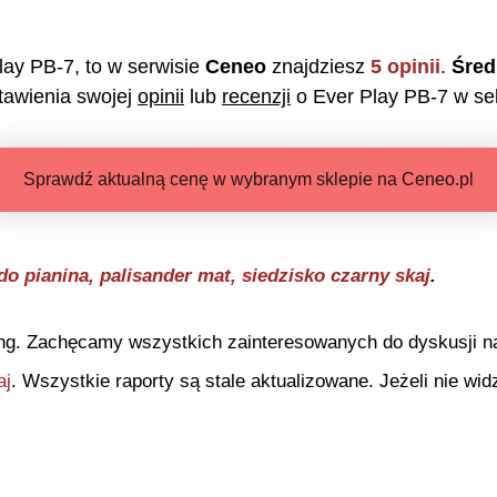
lay PB-7
, to w serwisie
Ceneo
znajdziesz
5
opinii
.
Śred
awienia swojej
opinii
lub
recenzji
o
Ever Play PB-7
w sek
Sprawdź aktualną cenę w wybranym sklepie na Ceneo.pl
o pianina, palisander mat, siedzisko czarny skaj
.
ng. Zachęcamy wszystkich zainteresowanych do dyskusji na 
aj
. Wszystkie raporty są stale aktualizowane. Jeżeli nie widz