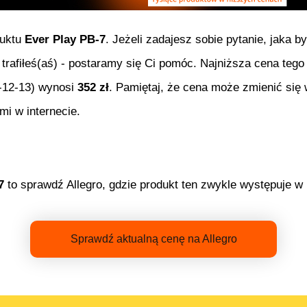
duktu
Ever Play PB-7
. Jeżeli zadajesz sobie pytanie, jaka b
 trafiłeś(aś) - postaramy się Ci pomóc. Najniższa cena teg
-12-13
) wynosi
352
zł
. Pamiętaj, że cena może zmienić się
mi w internecie.
7
to sprawdź Allegro, gdzie produkt ten zwykle występuje w 
Sprawdź aktualną cenę na Allegro