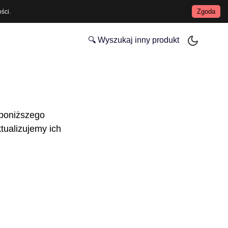
Zgoda
ości
.
🔍 Wyszukaj inny produkt
 poniższego
tualizujemy ich