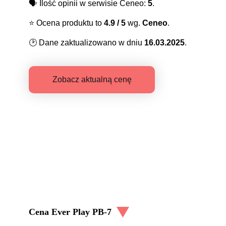
🗣️
Ilość opinii w serwisie Ceneo:
5
.
⭐️
Ocena produktu to
4.9
/ 5
wg.
Ceneo
.
🕑
Dane zaktualizowano w dniu
16.03.2025
.
Zobacz aktualną cenę
Cena
Ever Play PB-7