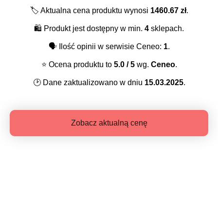
🏷️
Aktualna cena produktu wynosi
1460.67
zł
.
🛍️
Produkt jest dostępny w min.
4
sklepach.
🗣️
Ilość opinii w serwisie Ceneo:
1
.
⭐️
Ocena produktu to
5.0
/ 5
wg.
Ceneo
.
🕑
Dane zaktualizowano w dniu
15.03.2025
.
Zobacz aktualną cenę